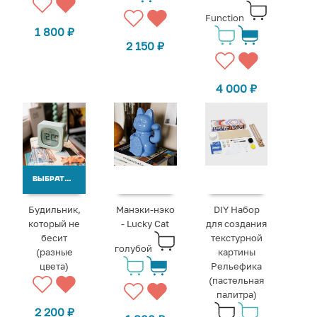
Function
1 800
₽
2 150
₽
4 000
₽
ВЫБРАТЬ ВАРИАНТЫ
Будильник,
Манэки-нэко
DIY Набор
который не
- Lucky Cat
для создания
бесит
текстурной
голубой
(разные
картины
цвета)
Рельефика
(пастельная
палитра)
2 200
₽