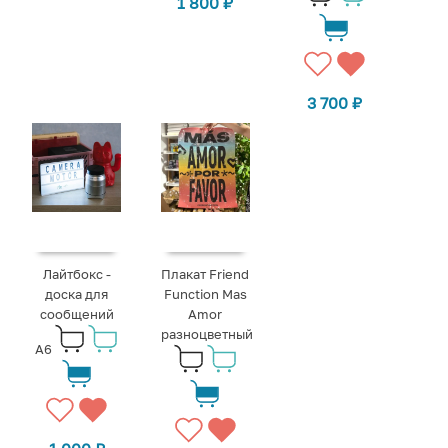
1 800
₽
3 700
₽
Лайтбокс -
Плакат Friend
доска для
Function Mas
сообщений
Amor
разноцветный
А6