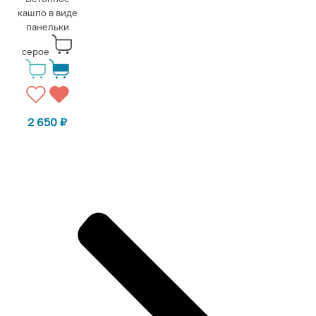
кашпо в виде
панельки
серое
2 650
₽