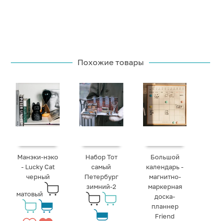
Похожие товары
Манэки-нэко
Набор Тот
Большой
- Lucky Cat
самый
календарь -
черный
Петербург
магнитно-
зимний-2
маркерная
матовый
доска-
планнер
Friend