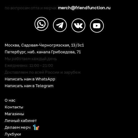
merch@friendfunction.ru
по вопросам опта и мерча:
Москва, Садовая-Черногрязская, 13/3c1
Петербург
,
наб. канала Грибоедова, 71
Мы работаем каждый день
Ежедневно: 11:00 - 21:00
Доставляем по всей России и зарубеж
Написать нам в WhatsApp
Написать нам в Telegram
О нас
Контакты
Магазины
Личный кабинет
Делаем мерч
Лукбуки