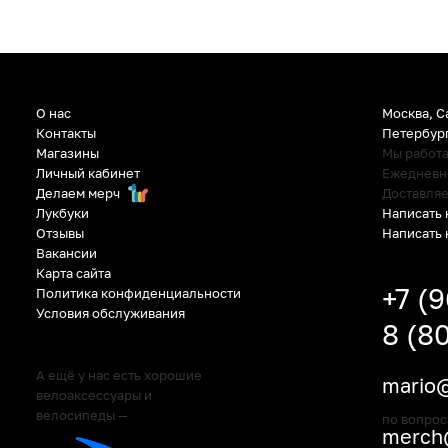
О нас
Москва, С
Контакты
Петербур
Магазины
Мы работ
Личный кабинет
Ежедневно:
Делаем мерч
Доставляе
Написать 
Лукбуки
Написать 
Отзывы
Вакансии
Карта сайта
+7 (
Политика конфиденциальности
Условия обслуживания
8 (8
А ещё у нас есть хорошие
mario@
велоаксессуары и
велосипеды —
по вопрос
merch@