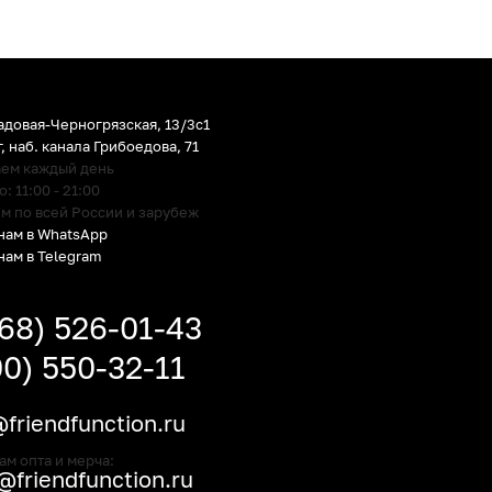
адовая-Черногрязская, 13/3c1
г
,
наб. канала Грибоедова, 71
аем каждый день
 11:00 - 21:00
м по всей России и зарубеж
нам в WhatsApp
нам в Telegram
968) 526-01-43
00) 550-32-11
friendfunction.ru
ам опта и мерча:
friendfunction.ru