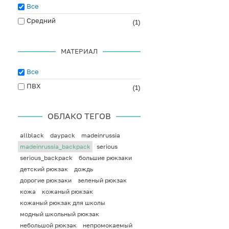
Все
Средний
(1)
МАТЕРИАЛ
Все
ПВХ
(1)
ОБЛАКО ТЕГОВ
allblack
daypack
madeinrussia
madeinrussia_backpack
serious
serious_backpack
большие рюкзаки
детский рюкзак
дождь
дорогие рюкзаки
зеленый рюкзак
кожа
кожаный рюкзак
кожаный рюкзак для школы
модный школьный рюкзак
небольшой рюкзак
непромокаемый