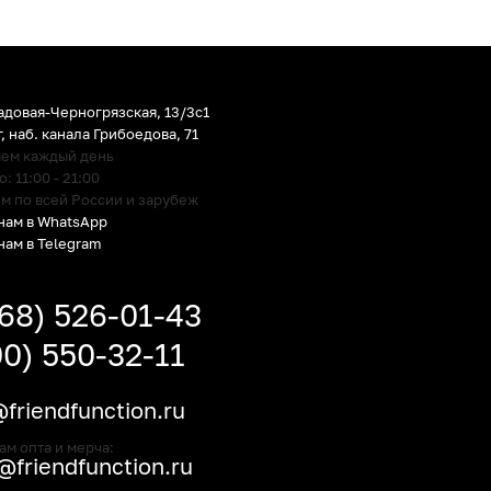
адовая-Черногрязская, 13/3c1
г
,
наб. канала Грибоедова, 71
аем каждый день
 11:00 - 21:00
м по всей России и зарубеж
нам в WhatsApp
нам в Telegram
968) 526-01-43
00) 550-32-11
friendfunction.ru
ам опта и мерча:
friendfunction.ru