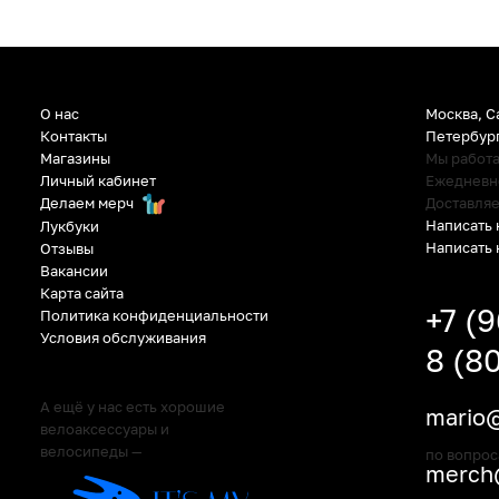
О нас
Москва, С
Контакты
Петербур
Магазины
Мы работ
Личный кабинет
Ежедневно:
Делаем мерч
Доставляе
Написать 
Лукбуки
Написать 
Отзывы
Вакансии
Карта сайта
+7 (
Политика конфиденциальности
Условия обслуживания
8 (8
А ещё у нас есть хорошие
mario@
велоаксессуары и
велосипеды —
по вопрос
merch@