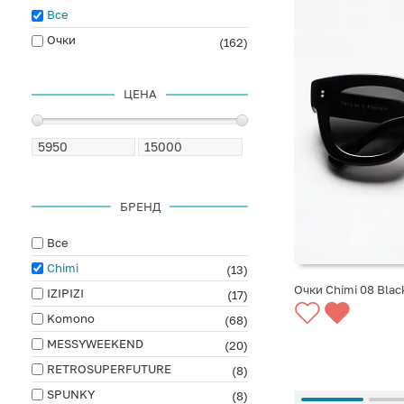
Все
Очки
(162)
ЦЕНА
БРЕНД
Все
Chimi
(13)
Очки Chimi 08 Blac
IZIPIZI
(17)
Komono
(68)
СООБЩИТЬ О ПО
MESSYWEEKEND
(20)
RETROSUPERFUTURE
(8)
SPUNKY
(8)