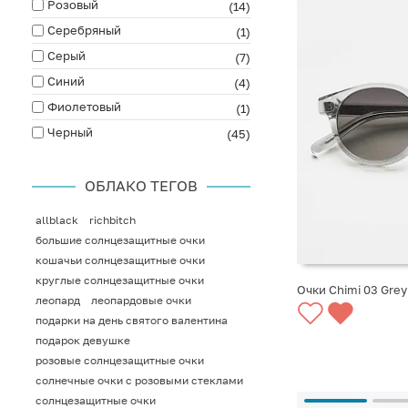
Розовый
(14)
Серебряный
(1)
Серый
(7)
Синий
(4)
Фиолетовый
(1)
Черный
(45)
ОБЛАКО ТЕГОВ
allblack
richbitch
большие солнцезащитные очки
кошачьи солнцезащитные очки
круглые солнцезащитные очки
Очки Chimi 03 Grey
леопард
леопардовые очки
подарки на день святого валентина
СООБЩИТЬ О ПО
подарок девушке
розовые солнцезащитные очки
солнечные очки с розовыми стеклами
солнцезащитные очки