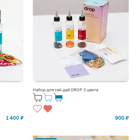
Набор для тай-дай DROP 3 цвета
1 400
₽
900
₽