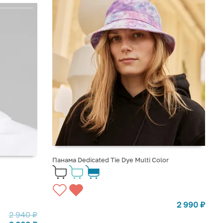
Панама Dedicated Tie Dye Multi Color
2 990
₽
2 940
₽