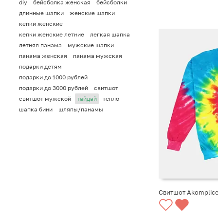
diy
бейсболка женская
бейсболки
длинные шапки
женские шапки
кепки женские
кепки женские летние
легкая шапка
летняя панама
мужские шапки
панама женская
панама мужская
подарки детям
подарки до 1000 рублей
подарки до 3000 рублей
свитшот
свитшот мужской
тайдай
тепло
шапка бини
шляпы/панамы
Свитшот Akomplice
СООБЩИТЬ О ПО