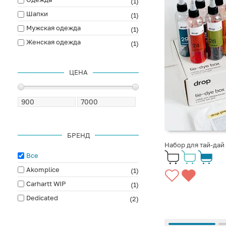
(1)
Шапки
(1)
Мужская одежда
(1)
Женская одежда
(1)
ЦЕНА
БРЕНД
Набор для тай-дай
Все
Akomplice
(1)
Carhartt WIP
(1)
Dedicated
(2)