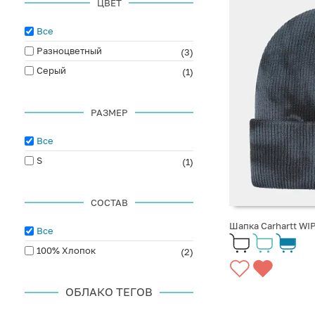
ЦВЕТ
Все
Разноцветный
(3)
Серый
(1)
РАЗМЕР
Все
S
(1)
СОСТАВ
Шапка Carhartt WIP
Все
100% Хлопок
(2)
ОБЛАКО ТЕГОВ