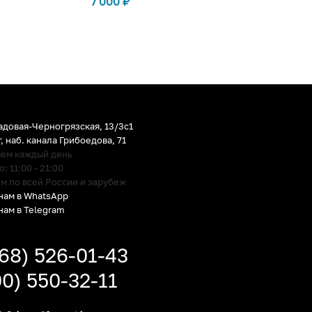
7 000
₽
адовая-Черногрязская, 13/3c1
г
,
наб. канала Грибоедова, 71
аем каждый день
 11:00 - 21:00
м по всей России и зарубеж
нам в WhatsApp
нам в Telegram
968) 526-01-43
00) 550-32-11