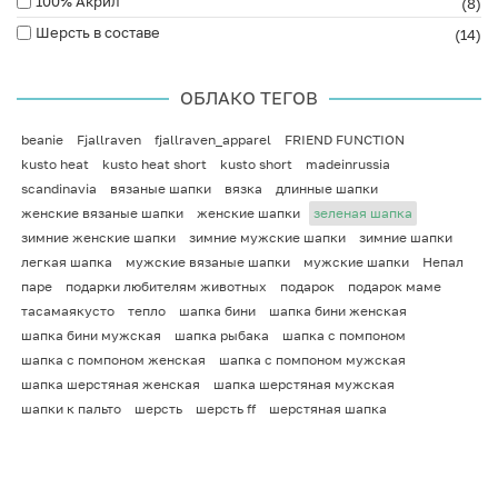
100% Акрил
(8)
Шерсть в составе
(14)
ОБЛАКО ТЕГОВ
beanie
Fjallraven
fjallraven_apparel
FRIEND FUNCTION
kusto heat
kusto heat short
kusto short
madeinrussia
scandinavia
вязаные шапки
вязка
длинные шапки
женские вязаные шапки
женские шапки
зеленая шапка
зимние женские шапки
зимние мужские шапки
зимние шапки
легкая шапка
мужские вязаные шапки
мужские шапки
Непал
паре
подарки любителям животных
подарок
подарок маме
тасамаякусто
тепло
шапка бини
шапка бини женская
шапка бини мужская
шапка рыбака
шапка с помпоном
шапка с помпоном женская
шапка с помпоном мужская
шапка шерстяная женская
шапка шерстяная мужская
шапки к пальто
шерсть
шерсть ff
шерстяная шапка