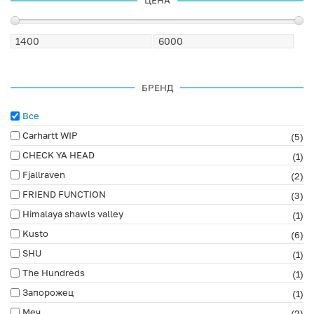
ЦЕНА
БРЕНД
Все
Carhartt WIP
(5)
CHECK YA HEAD
(1)
Fjallraven
(2)
FRIEND FUNCTION
(3)
Himalaya shawls valley
(1)
Kusto
(6)
SHU
(1)
The Hundreds
(1)
Запорожец
(1)
Меч
(2)