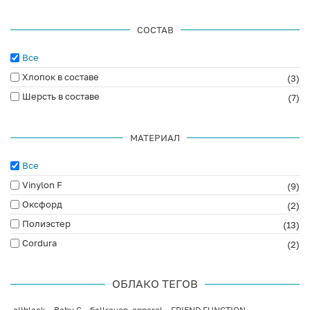
СОСТАВ
Все
Хлопок в составе
(3)
Шерсть в составе
(7)
МАТЕРИАЛ
Все
Vinylon F
(9)
Оксфорд
(2)
Полиэстер
(13)
Cordura
(2)
ОБЛАКО ТЕГОВ
allblack
Baby G
fjallraven_apparel
FRIEND FUNCTION