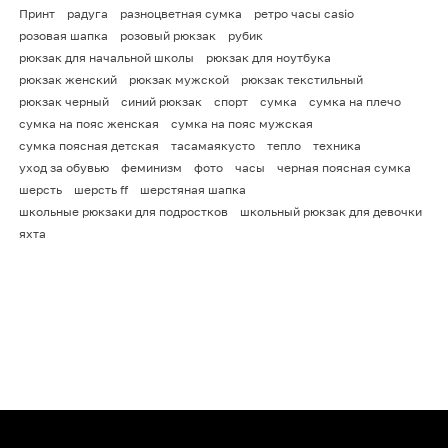
Принт
радуга
разноцветная сумка
ретро часы casio
розовая шапка
розовый рюкзак
рубик
рюкзак для начальной школы
рюкзак для ноутбука
рюкзак женский
рюкзак мужской
рюкзак текстильный
рюкзак черный
синий рюкзак
спорт
сумка
сумка на плечо
сумка на пояс женская
сумка на пояс мужская
сумка поясная детская
тасамаякусто
тепло
техника
уход за обувью
феминизм
фото
часы
черная поясная сумка
шерсть
шерсть ff
шерстяная шапка
школьные рюкзаки для подростков
школьный рюкзак для девочки
яхта