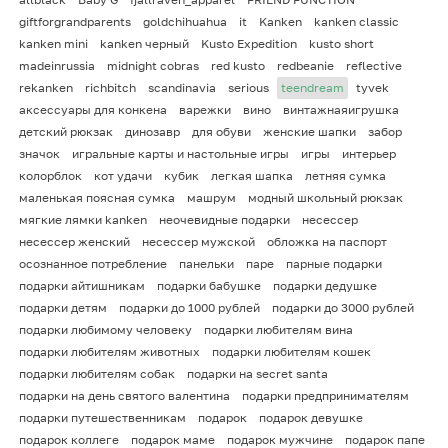
giftforgrandparents
goldchihuahua
it
Kanken
kanken classic
kanken mini
kanken черный
Kusto Expedition
kusto short
madeinrussia
midnight cobras
red kusto
redbeanie
reflective
rekanken
richbitch
scandinavia
serious
teendream
tyvek
аксессуары для конкена
варежки
вино
винтажнаяигрушка
детский рюкзак
динозавр
для обуви
женские шапки
забор
значок
игральные карты и настольные игры
игры
интерьер
колорблок
кот удачи
кубик
легкая шапка
летняя сумка
маленькая поясная сумка
машрум
модный школьный рюкзак
мягкие лямки kanken
неочевидные подарки
несессер
несессер женский
несессер мужской
обложка на паспорт
осознанное потребление
панельки
паре
парные подарки
подарки айтишникам
подарки бабушке
подарки дедушке
подарки детям
подарки до 1000 рублей
подарки до 3000 рублей
подарки любимому человеку
подарки любителям вина
подарки любителям животных
подарки любителям кошек
подарки любителям собак
подарки на secret santa
подарки на день святого валентина
подарки предпринимателям
подарки путешественникам
подарок
подарок девушке
подарок коллеге
подарок маме
подарок мужчине
подарок папе