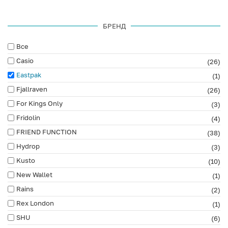
БРЕНД
Все
Casio
(26)
Eastpak
(1)
Fjallraven
(26)
For Kings Only
(3)
Fridolin
(4)
FRIEND FUNCTION
(38)
Hydrop
(3)
Kusto
(10)
New Wallet
(1)
Rains
(2)
Rex London
(1)
SHU
(6)