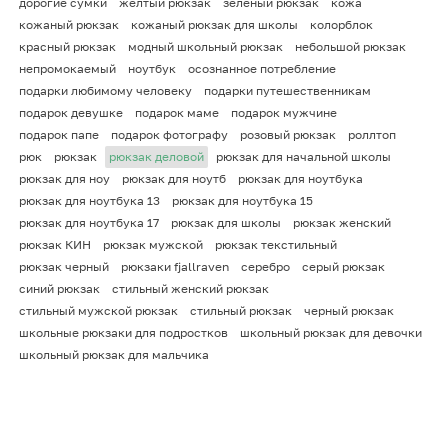
дорогие сумки
желтый рюкзак
зеленый рюкзак
кожа
кожаный рюкзак
кожаный рюкзак для школы
колорблок
красный рюкзак
модный школьный рюкзак
небольшой рюкзак
непромокаемый
ноутбук
осознанное потребление
подарки любимому человеку
подарки путешественникам
подарок девушке
подарок маме
подарок мужчине
подарок папе
подарок фотографу
розовый рюкзак
роллтоп
рюк
рюкзак
рюкзак деловой
рюкзак для начальной школы
рюкзак для ноу
рюкзак для ноутб
рюкзак для ноутбука
рюкзак для ноутбука 13
рюкзак для ноутбука 15
рюкзак для ноутбука 17
рюкзак для школы
рюкзак женский
рюкзак КИН
рюкзак мужской
рюкзак текстильный
рюкзак черный
рюкзаки fjallraven
серебро
серый рюкзак
синий рюкзак
стильный женский рюкзак
стильный мужской рюкзак
стильный рюкзак
черный рюкзак
школьные рюкзаки для подростков
школьный рюкзак для девочки
школьный рюкзак для мальчика