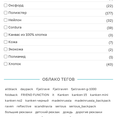
Оксфорд
(22)
Полиэстер
(177)
Нейлон
(32)
Cordura
(19)
Канвас из 100% хлопка
(3)
Кожа
(7)
Экокожа
(2)
Полиамид
(1)
Хлопок
(43)
ОБЛАКО ТЕГОВ
allblack
daypack
Fjallrave
Fjallraven
fjallraven g-1000
foldsack
FRIEND FUNCTION
it
Kanken
kanken 15
kanken mini
kanken no2
kanken черный
madeinrussia
madeinrussia_backpack
raven
reflective
scandinavia
serious
serious_backpack
большие рюкзаки
детский рюкзак
дождь
дорогие рюкзаки