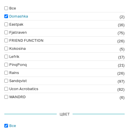
Все
Domashka
(2)
Eastpak
(16)
Fjallraven
(75)
FRIEND FUNCTION
(26)
Kokosina
(5)
Lefrik
(17)
PinqPonq
(21)
Rains
(26)
Sandqvist
(97)
Ucon Acrobatics
(82)
WANDRD
(6)
ЦВЕТ
Все