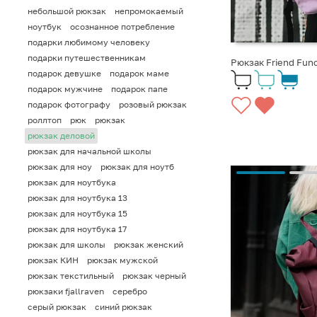
небольшой рюкзак
непромокаемый
ноутбук
осознанное потребление
подарки любимому человеку
подарки путешественникам
Рюкзак Friend Fun
подарок девушке
подарок маме
подарок мужчине
подарок папе
подарок фотографу
розовый рюкзак
роллтоп
рюк
рюкзак
рюкзак деловой
рюкзак для начальной школы
рюкзак для ноу
рюкзак для ноутб
рюкзак для ноутбука
рюкзак для ноутбука 13
рюкзак для ноутбука 15
рюкзак для ноутбука 17
рюкзак для школы
рюкзак женский
рюкзак КИН
рюкзак мужской
рюкзак текстильный
рюкзак черный
рюкзаки fjallraven
серебро
серый рюкзак
синий рюкзак