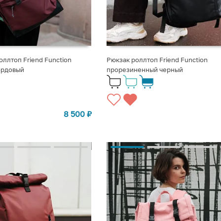
ллтоп Friend Function
Рюкзак роллтоп Friend Function
ордовый
прорезиненный черный
8 500
₽