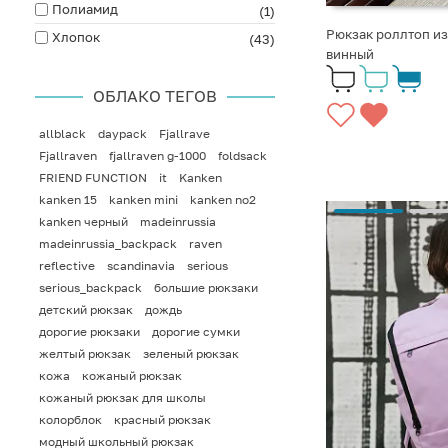
Полиамид
(1)
Рюкзак роллтоп из 
Хлопок
(43)
винный
ОБЛАКО ТЕГОВ
allblack
daypack
Fjallrave
Fjallraven
fjallraven g-1000
foldsack
FRIEND FUNCTION
it
Kanken
kanken 15
kanken mini
kanken no2
kanken черный
madeinrussia
madeinrussia_backpack
raven
reflective
scandinavia
serious
serious_backpack
большие рюкзаки
детский рюкзак
дождь
дорогие рюкзаки
дорогие сумки
желтый рюкзак
зеленый рюкзак
кожа
кожаный рюкзак
кожаный рюкзак для школы
колорблок
красный рюкзак
модный школьный рюкзак