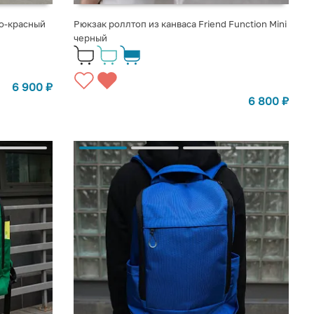
во-красный
Рюкзак роллтоп из канваса Friend Function Mini
черный
6 900
₽
6 800
₽