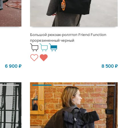
Большой рюкзак-роллтоп Friend Function
прорезиненный черный
6 900
₽
8 500
₽