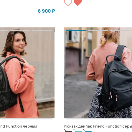
6 900
₽
end Function черный
Рюкзак дейпак Friend Function сер