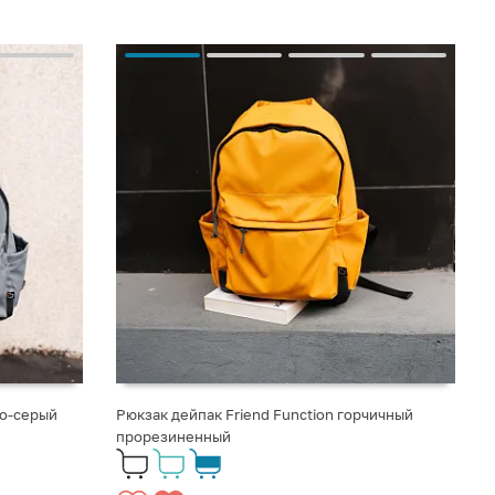
но-серый
Рюкзак дейпак Friend Function горчичный
прорезиненный