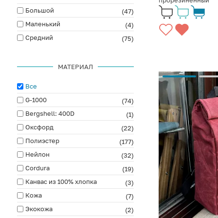
прорезиненный
Большой
(47)
Маленький
(4)
Средний
(75)
МАТЕРИАЛ
Все
G-1000
(74)
Bergshell: 400D
(1)
Оксфорд
(22)
Полиэстер
(177)
Нейлон
(32)
Cordura
(19)
Канвас из 100% хлопка
(3)
Кожа
(7)
Экокожа
(2)