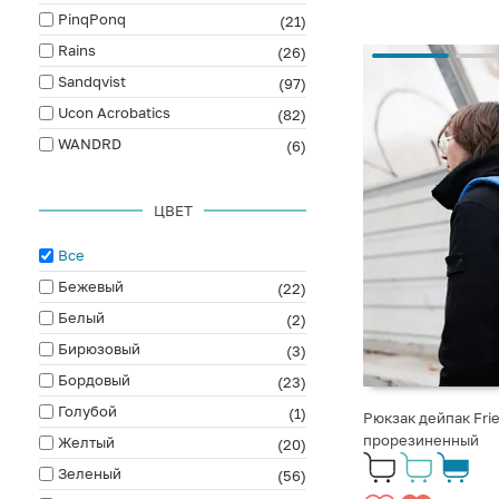
PinqPonq
(21)
Rains
(26)
Sandqvist
(97)
Ucon Acrobatics
(82)
WANDRD
(6)
ЦВЕТ
Все
Бежевый
(22)
Белый
(2)
Бирюзовый
(3)
Бордовый
(23)
Голубой
(1)
Рюкзак дейпак Fri
прорезиненный
Желтый
(20)
Зеленый
(56)