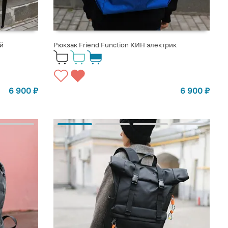
й
Рюкзак Friend Function КИН электрик
6 900
₽
6 900
₽