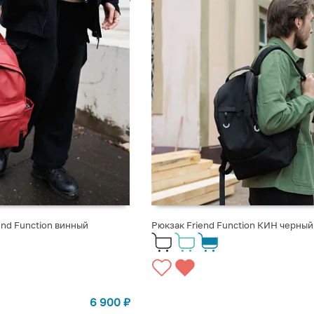
end Function винный
Рюкзак Friend Function КИН черный
6 900
₽