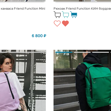
канваса Friend Function Mini
Рюкзак Friend Function КИН бордо
6 800
₽