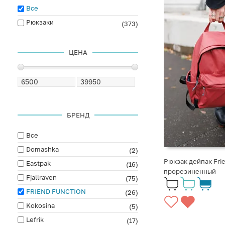
Все
Рюкзаки
(373)
ЦЕНА
БРЕНД
Все
Domashka
(2)
Рюкзак дейпак Fri
Eastpak
(16)
прорезиненный
Fjallraven
(75)
FRIEND FUNCTION
(26)
Kokosina
(5)
Lefrik
(17)