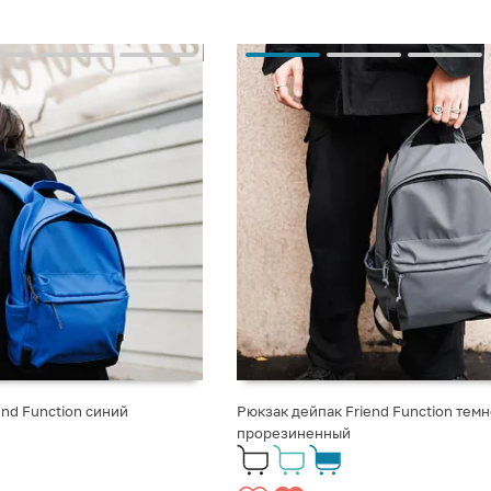
end Function синий
Рюкзак дейпак Friend Function тем
прорезиненный