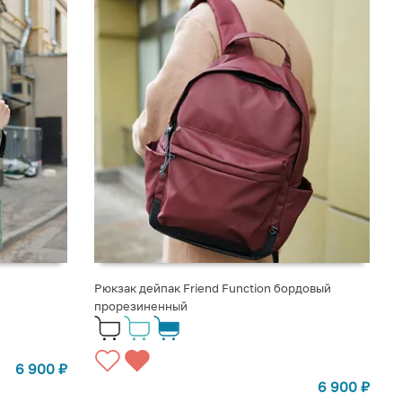
Рюкзак дейпак Friend Function бордовый
прорезиненный
6 900
₽
6 900
₽