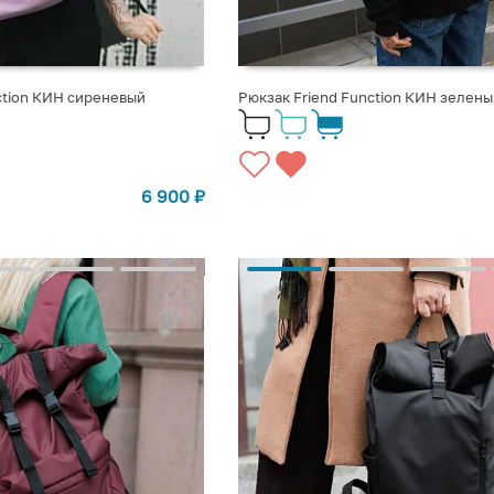
ction КИН сиреневый
Рюкзак Friend Function КИН зелены
6 900
₽