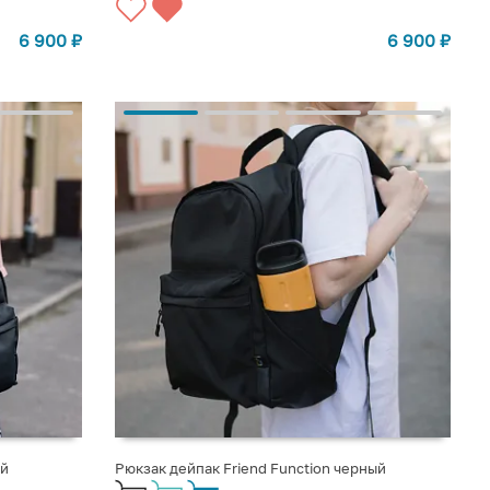
6 900
₽
6 900
₽
ый
Рюкзак дейпак Friend Function черный