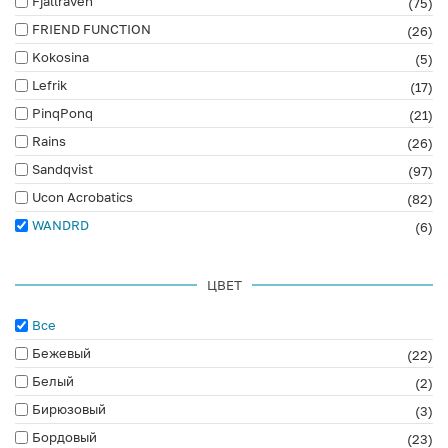
Fjallraven
(75)
FRIEND FUNCTION
(26)
Kokosina
(5)
Lefrik
(17)
PinqPonq
(21)
Rains
(26)
Sandqvist
(97)
Ucon Acrobatics
(82)
WANDRD
(6)
ЦВЕТ
Все
Бежевый
(22)
Белый
(2)
Бирюзовый
(3)
Бордовый
(23)