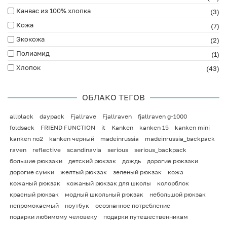
Канвас из 100% хлопка
(3)
Кожа
(7)
Экокожа
(2)
Полиамид
(1)
Хлопок
(43)
ОБЛАКО ТЕГОВ
allblack
daypack
Fjallrave
Fjallraven
fjallraven g-1000
foldsack
FRIEND FUNCTION
it
Kanken
kanken 15
kanken mini
kanken no2
kanken черный
madeinrussia
madeinrussia_backpack
raven
reflective
scandinavia
serious
serious_backpack
большие рюкзаки
детский рюкзак
дождь
дорогие рюкзаки
дорогие сумки
желтый рюкзак
зеленый рюкзак
кожа
кожаный рюкзак
кожаный рюкзак для школы
колорблок
красный рюкзак
модный школьный рюкзак
небольшой рюкзак
непромокаемый
ноутбук
осознанное потребление
подарки любимому человеку
подарки путешественникам