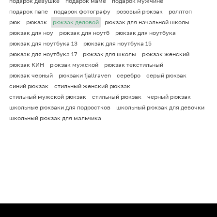
подарок девушке
подарок маме
подарок мужчине
подарок папе
подарок фотографу
розовый рюкзак
роллтоп
рюк
рюкзак
рюкзак деловой
рюкзак для начальной школы
рюкзак для ноу
рюкзак для ноутб
рюкзак для ноутбука
рюкзак для ноутбука 13
рюкзак для ноутбука 15
рюкзак для ноутбука 17
рюкзак для школы
рюкзак женский
рюкзак КИН
рюкзак мужской
рюкзак текстильный
рюкзак черный
рюкзаки fjallraven
серебро
серый рюкзак
синий рюкзак
стильный женский рюкзак
стильный мужской рюкзак
стильный рюкзак
черный рюкзак
школьные рюкзаки для подростков
школьный рюкзак для девочки
школьный рюкзак для мальчика