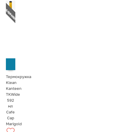
Т В НАЛИЧИИ
СООБЩИТЬ О ПОСТУПЛЕНИИ
Термокружка
Klean
Kanteen
TKWide
592
мл
Cafe
Cap
Marigold