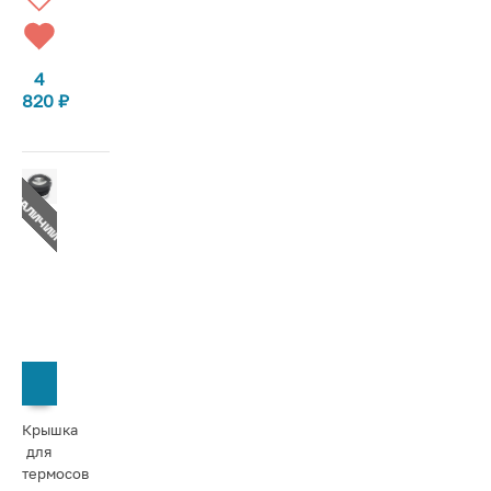
4
820
₽
Т В НАЛИЧИИ
СООБЩИТЬ О ПОСТУПЛЕНИИ
Крышка
для
термосов