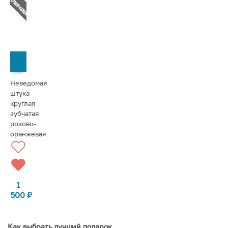
СООБЩИТЬ О ПОСТУПЛЕНИИ
Неведомая
штука
круглая
зубчатая
розово-
оранжевая
1
500
₽
Как выбрать лучший подарок