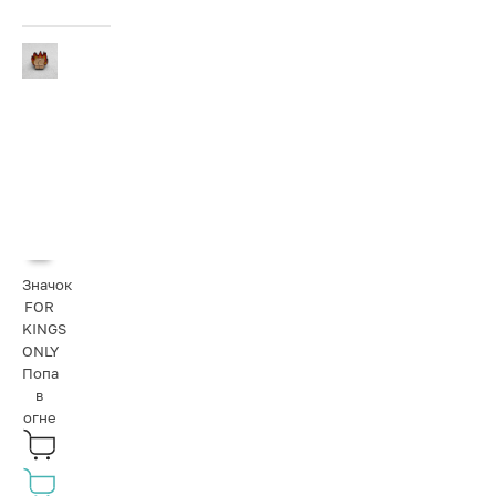
Значок
FOR
KINGS
ONLY
Попа
в
огне