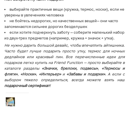
выбирайте практичные вещи (кружка, термос, носки), если не
уверены в увлечениях человека
не бойтесь недорогих, но качественных вещей— они часто
запоминаются сильнее дорогих безделушек
если хотите подчеркнуть заботу — соберите маленький набор
из двух-трех предметов (например, кружка + значок + утка).
Не нужно дарить большой девайс, чтобы впечатлить айтишника.
Часто будет лучше подарить просто утку, термос для ночных
дедлайнов или красивый пин. Все перечисленные идеи для
подарков легко купить на Friend Function — просто выбирайте в
каталоге разделы
«Значки, брелоки, подвесы»
,
«Термосы и
фляги»
,
«Носки»
,
«Интерьер»
и
«Забавы и подарки»
. А если с
выбором тяжело определиться, всегда можете взять наш
подарочный сертификат
!