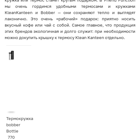
кружка или термос станет крутым подарком. В Friend Function
мы очень гордимся удобными термосами и кружками
KleanKanteen и Bobber — они сохраняют тепло и выглядят
лаконично. Это очень «рабочий» подарок: приятно носить
вкусный кофе или чай с собой. Самое главное, что продукция
этих брендов экологичная и долго служит: при необходимости
можно докупить крышку к термосу Klean Kanteen отдельно.
Термокружка
bobber
Bottle
770