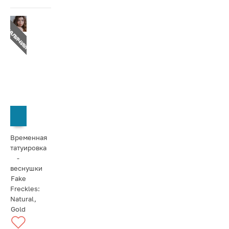
Т В НАЛИЧИИ
СООБЩИТЬ О ПОСТУПЛЕНИИ
Временная
татуировка
-
веснушки
Fake
Freckles:
Natural,
Gold