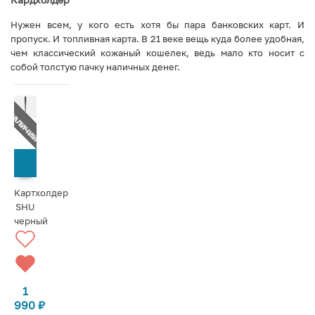
Нужен всем, у кого есть хотя бы пара банковских карт. И
пропуск. И топливная карта. В 21 веке вещь куда более удобная,
чем классический кожаный кошелек, ведь мало кто носит с
собой толстую пачку наличных денег.
Т В НАЛИЧИИ
СООБЩИТЬ О ПОСТУПЛЕНИИ
Картхолдер
SHU
черный
1
990
₽