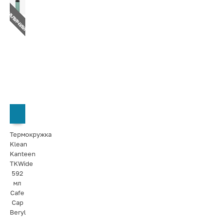
Т В НАЛИЧИИ
СООБЩИТЬ О ПОСТУПЛЕНИИ
Термокружка
Klean
Kanteen
TKWide
592
мл
Cafe
Cap
Beryl