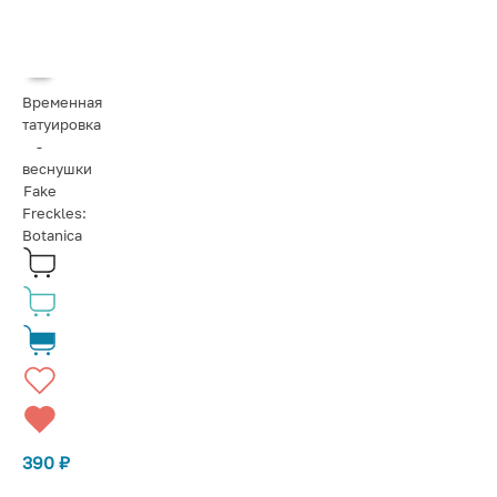
Временная
татуировка
-
веснушки
Fake
Freckles:
Botanica
390
₽