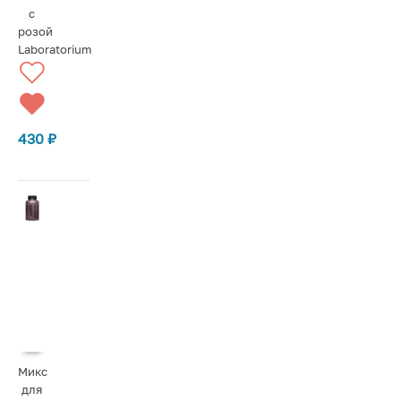
с
розой
Laboratorium
430
₽
Микс
для