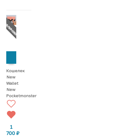
Т В НАЛИЧИИ
СООБЩИТЬ О ПОСТУПЛЕНИИ
Кошелек
New
Wallet
New
Pocketmonster
1
700
₽