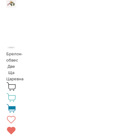
Брелок-
обвес
Две
Ща
Царевна