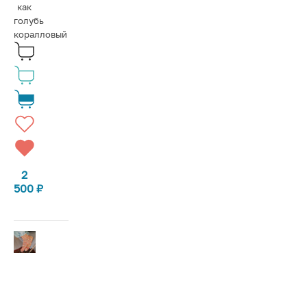
как
голубь
коралловый
2
500
₽