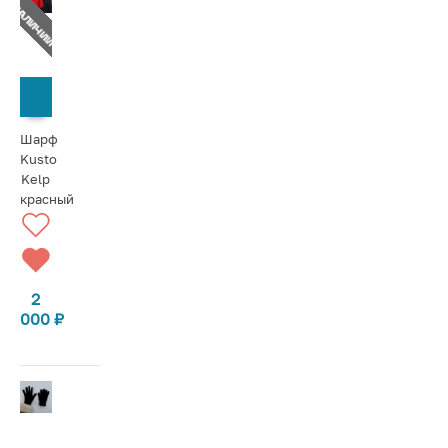
Т В НАЛИЧИИ
СООБЩИТЬ О ПОСТУПЛЕНИИ
Шарф
Kusto
Kelp
красный
2
000
₽