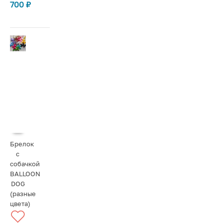
700
₽
Брелок
с
собачкой
BALLOON
DOG
(разные
цвета)