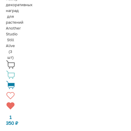
декоративных
наград
для
растений
Another
Studio
Still
Alive
(3
шт)
1
350
₽