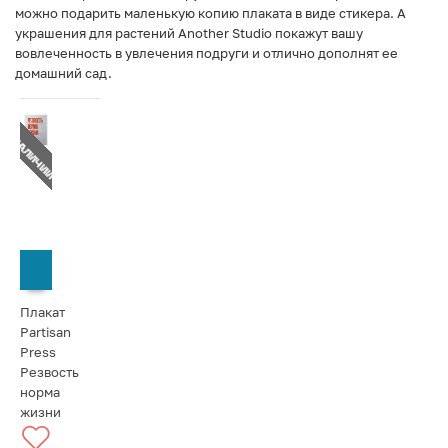
можно подарить маленькую копию плаката в виде стикера. А
украшения для растений Another Studio покажут вашу
вовлеченность в увлечения подруги и отлично дополнят ее
домашний сад.
Т В НАЛИЧИИ
СООБЩИТЬ О ПОСТУПЛЕНИИ
Плакат
Partisan
Press
Резвость
норма
жизни