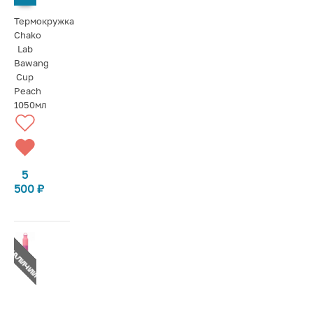
Термокружка
Chako
Lab
Bawang
Cup
Peach
1050мл
5
500
₽
Т В НАЛИЧИИ