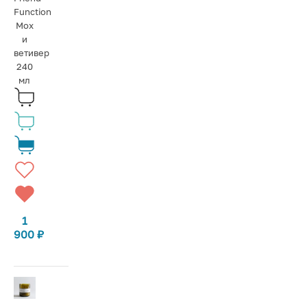
Function
Мох
и
ветивер
240
мл
1
900
₽