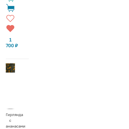
1
700
₽
Гирлянда
с
ананасами