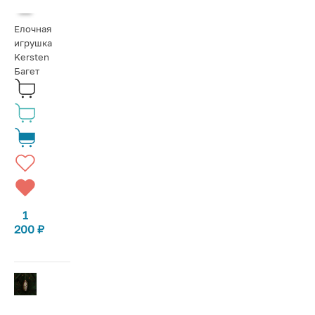
Елочная
игрушка
Kersten
Багет
1
200
₽