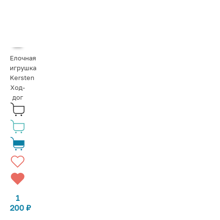
Елочная
игрушка
Kersten
Ход-
дог
1
200
₽