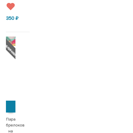
350
₽
Т В НАЛИЧИИ
СООБЩИТЬ О ПОСТУПЛЕНИИ
Пара
брелоков
на