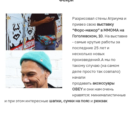
Разрисовал стены Атриума и
привез свою
выставку
“Форс-мажор” в ММОМА на
Гоголевском, 10
. На выставке
- самые крутые работы за
последние 25 лет и
несколько новых
произведений.А мы по
такому случаю (на самом
деле просто так совпало)
начали
продавать
аксессуары
OBEY
и они нам очень
нравятся: минималистичные
и при этом интересные
шапки
,
сумки на пояс
и
рюкзак