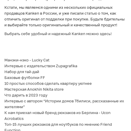
Кстати, мы являемся одними из нескольких официальных
продавцов Kanken в России, и уже писали
статью
о том, как
отличить оригинал от подделки при покупке. Будьте бдительны
и выбирайте только оригинальный и качественный продукт!
Выбрать себе удобный и надежный Kanken можно
здесь
!
Манэки-нэко - Lucky Cat
Интервью с издательством Zupagrafika
Набор для тай-дай
Базовые футболки FF
10 простых способов сделать квартиру уютнее
Мастерская Anokhin Nikita store
Что дарить в 2023 году
Интервью с автором “Истории домов Тбилиси, рассказанные их
жителями”
К нам приехал новый бренд рюкзаков из Берлина - Ucon
Acrobatics
Топ-15 лучших рюкзаков для ноутбуков по мнению Friend
Function