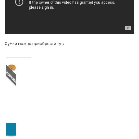
Сумки можно приобрести тут:
Т В НАЛИЧИИ
СООБЩИТЬ О ПОСТУПЛЕНИИ