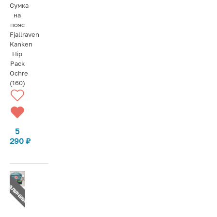
Сумка
на
пояс
Fjallraven
Kanken
Hip
Pack
Ochre
(160)
5
290
₽
Т В НАЛИЧИИ