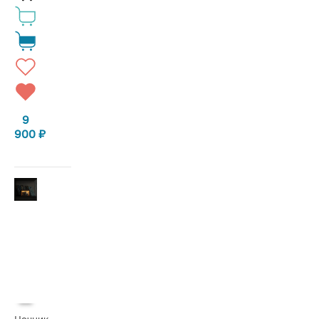
9
900
₽