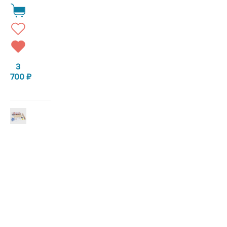
3
700
₽