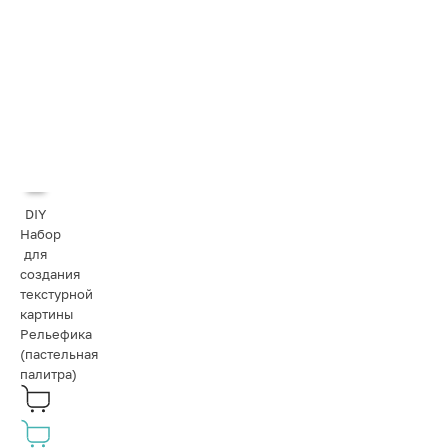
DIY
Набор
для
создания
текстурной
картины
Рельефика
(пастельная
палитра)