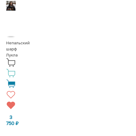
Непальский
шарф
Лукла
3
750
₽