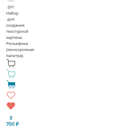
DIY
Набор
для
создания
текстурной
картины
Рельефика
(монохромная
палитра)
3
700
₽