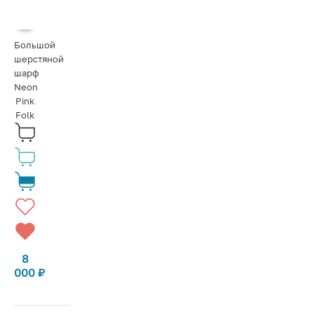
Большой
шерстяной
шарф
Neon
Pink
Folk
8
000
₽