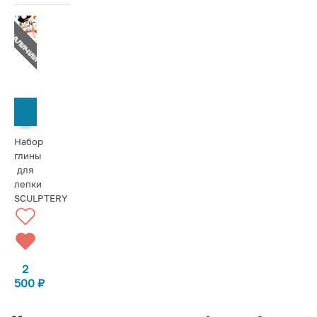
Т В НАЛИЧИИ
СООБЩИТЬ О ПОСТУПЛЕНИИ
Набор
глины
для
лепки
SCULPTERY
2
500
₽