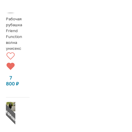
Рабочая
рубашка
Friend
Function
волна
унисекс
7
800
₽
Т В НАЛИЧИИ