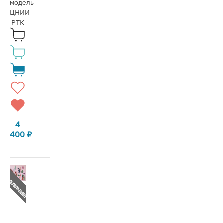
модель
ЦНИИ
РТК
4
400
₽
Т В НАЛИЧИИ