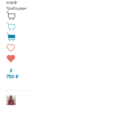
шарф
Трибхуван
3
750
₽