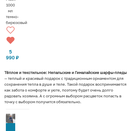
1000
мл
темно-
бирюзовый
5
990
₽
Тёплое и текстильное: Непальские и Гималайские шарфы-пледы
— теплый и красивый подарок с традиционным орнаментом для
сохранения тепла в душе и теле. Такой подарок воспринимается
как забота о комфорте и уюте, поэтому будет очень долго
радовать хозяина. А с огромным выбором расцветок попасть в
точку с выбором получится обязательно.
Т В НАЛИЧИИ
СООБЩИТЬ О ПОСТУПЛЕНИИ