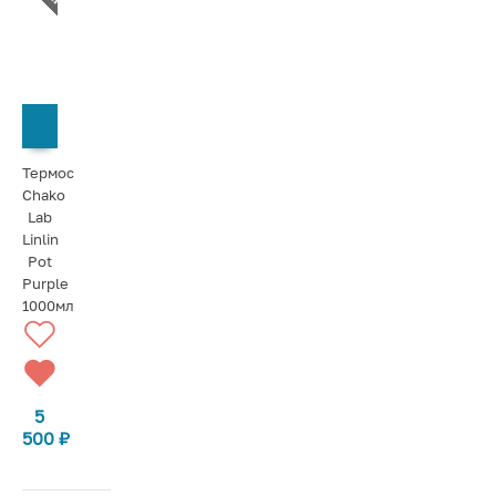
СООБЩИТЬ О ПОСТУПЛЕНИИ
Термос
Chako
Lab
Linlin
Pot
Purple
1000мл
5
500
₽