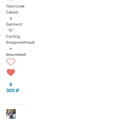
Лонгслив
Called
a
Garment
"G"
Cycling
бледномятный
и
вишневый
6
300
₽