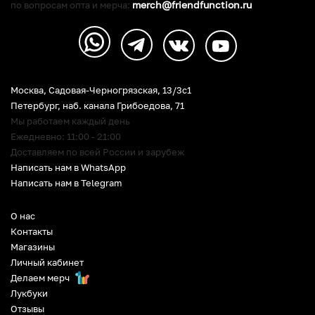
merch@friendfunction.ru
по вопросам опта и мерча:
Москва, Садовая-Черногрязская, 13/3c1
Петербург
,
наб. канала Грибоедова, 71
Мы работаем каждый день
Ежедневно: 11:00 - 21:00
Доставляем по всей России и зарубеж
Написать нам в WhatsApp
Написать нам в Telegram
О нас
Контакты
Магазины
Личный кабинет
Делаем мерч
Лукбуки
Отзывы