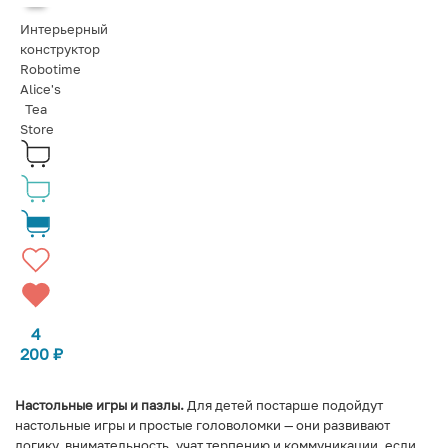
Интерьерный
конструктор
Robotime
Alice's
Tea
Store
4
200
₽
Настольные игры и пазлы.
Для детей постарше подойдут
настольные игры и простые головоломки — они развивают
логику, внимательность, учат терпению и коммуникации, если