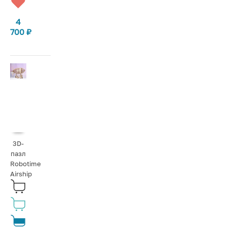
4
700
₽
3D-
пазл
Robotime
Airship