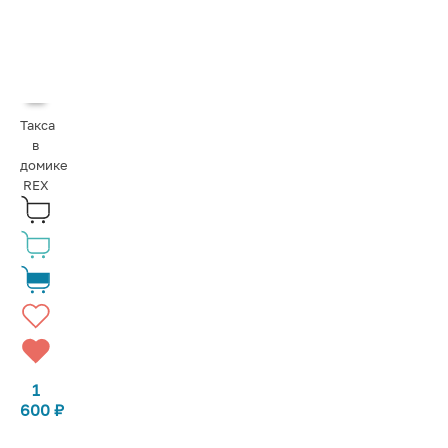
Такса
в
домике
REX
1
600
₽