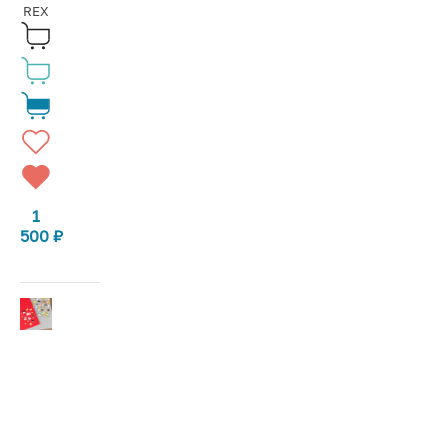
REX
1
500
₽