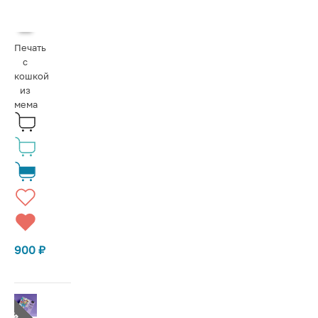
Печать
с
кошкой
из
мема
900
₽
Т В НАЛИЧИИ