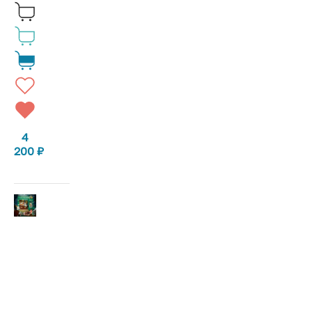
4
200
₽