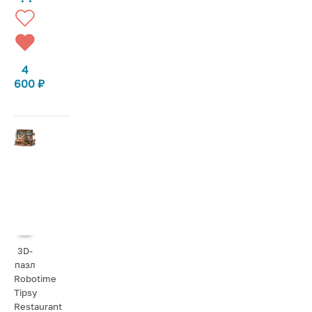
4
600
₽
3D-
пазл
Robotime
Tipsy
Restaurant