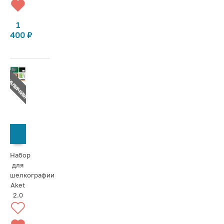
1
400
₽
Т В НАЛИЧИИ
СООБЩИТЬ О ПОСТУПЛЕНИИ
Набор
для
шелкографии
Aket
2.0