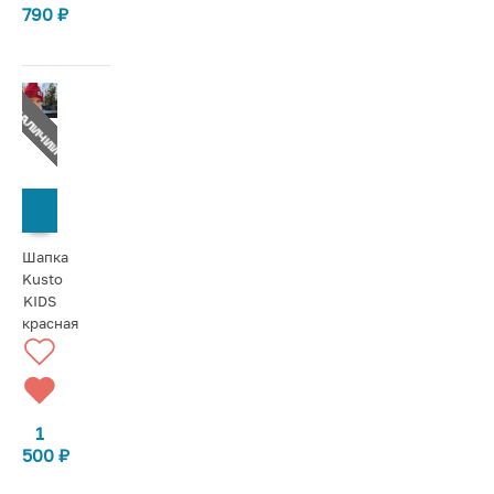
790
₽
Т В НАЛИЧИИ
СООБЩИТЬ О ПОСТУПЛЕНИИ
Шапка
Kusto
KIDS
красная
1
500
₽