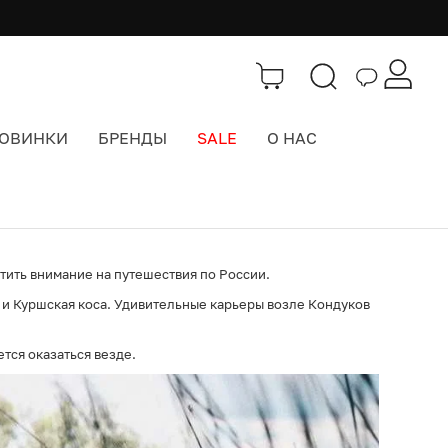
ОВИНКИ
БРЕНДЫ
SALE
О НАС
Блог
>
Куда поехать этим летом?
атить внимание на путешествия по России.
д и Куршская коса. Удивительные карьеры возле Кондуков
ется оказаться везде.