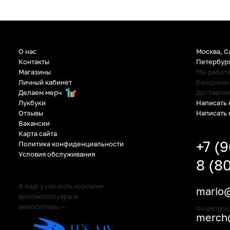
О нас
Москва, С
Контакты
Петербур
Магазины
Мы работ
Личный кабинет
Ежедневно:
Делаем мерч
Доставляе
Написать 
Лукбуки
Написать 
Отзывы
Вакансии
Карта сайта
+7 (
Политика конфиденциальности
Условия обслуживания
8 (8
А ещё у нас есть хорошие
mario@
велоаксессуары и
велосипеды —
по вопрос
merch@