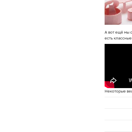
А вот ещё мы 
есть классные
Некоторые вещ