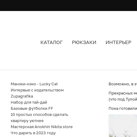
КАТАЛОГ
РЮКЗАКИ
ИНТЕРЬЕР
КУДА ПОЕХАТЬ ЭТИМ ЛЕТОМ?
Манэки-нэко - Lucky Cat
Возможно, в э
Интервью с издательством
Прекрасных ме
Zupagrafika
(что под Туло
Набор для тай-дай
Базовые футболки FF
Пока готовили
10 простых способов сделать
квартиру уютнее
Мастерская Anokhin Nikita store
Что дарить в 2023 году