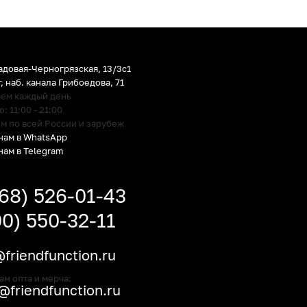
адовая-Черногрязская, 13/3c1
г
,
наб. канала Грибоедова, 71
аем каждый день
 11:00 - 21:00
м по всей России и зарубеж
нам в WhatsApp
нам в Telegram
968) 526-01-43
00) 550-32-11
friendfunction.ru
ам опта и мерча:
friendfunction.ru