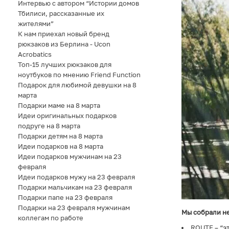
Интервью с автором “Истории домов
Тбилиси, рассказанные их
жителями”
К нам приехал новый бренд
рюкзаков из Берлина - Ucon
Acrobatics
Топ-15 лучших рюкзаков для
ноутбуков по мнению Friend Function
Подарок для любимой девушки на 8
марта
Подарки маме на 8 марта
Идеи оригинальных подарков
подруге на 8 марта
Подарки детям на 8 марта
Идеи подарков на 8 марта
Идеи подарков мужчинам на 23
февраля
Идеи подарков мужу на 23 февраля
Подарки мальчикам на 23 февраля
Подарки папе на 23 февраля
Подарки на 23 февраля мужчинам
Мы собрали н
коллегам по работе
ROUTE
– “э