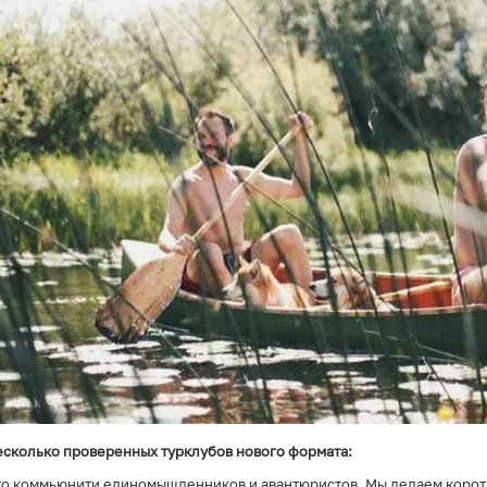
есколько проверенных турклубов нового формата:
то коммьюнити единомышленников и авантюристов. Мы делаем корот