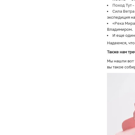
Поход Тут
-
Сила Ветра
экспедиция на
«Река Мира
Владимиром.
И еще оди
Надеемся, что
Также нам тре
Мы нашли вот
вы такое соби