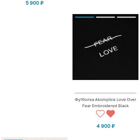
5 900
₽
Футболка Akomplice Love Over
Fear Embroidered Black
4 900
₽