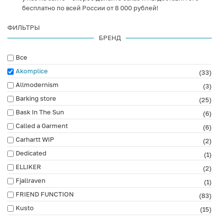
бесплатно по всей России от 8 000 рублей!
ФИЛЬТРЫ
БРЕНД
Все
Akomplice
(33)
Allmodernism
(3)
Barking store
(25)
Bask In The Sun
(6)
Called a Garment
(6)
Carhartt WIP
(2)
Dedicated
(1)
ELLIKER
(2)
Fjallraven
(1)
FRIEND FUNCTION
(83)
Kusto
(15)