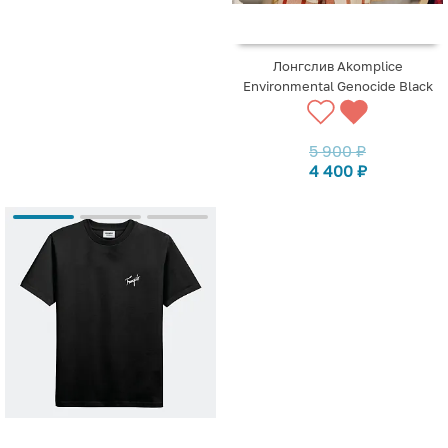
Лонгслив Akomplice
Environmental Genocide Black
5 900
₽
4 400
₽