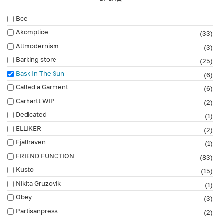
Все
Akomplice
(33)
Allmodernism
(3)
Barking store
(25)
Bask In The Sun
(6)
Called a Garment
(6)
Carhartt WIP
(2)
Dedicated
(1)
ELLIKER
(2)
Fjallraven
(1)
FRIEND FUNCTION
(83)
Kusto
(15)
Nikita Gruzovik
(1)
Obey
(3)
Partisanpress
(2)