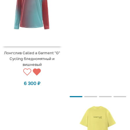
Лонгслив Called a Garment "G"
Cycling бледномятный и
вишневый
6 300
₽