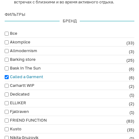
встречах с близкими и во время активного отдыха.
ФИЛЬТРЫ
БРЕНД
Все
Akomplice
(33)
Allmodernism
(3)
Barking store
(25)
Bask In The Sun
(6)
Called a Garment
(6)
Carhartt WIP
(2)
Dedicated
(1)
ELLIKER
(2)
Fjallraven
(1)
FRIEND FUNCTION
(83)
Kusto
(15)
Nikita Gruzovik
(1)