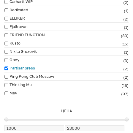
Carhartt WIP
(2)
Dedicated
(1)
ELLIKER
(2)
Fjallraven
(1)
FRIEND FUNCTION
(83)
Kusto
(15)
Nikita Gruzovik
(1)
Obey
(3)
Partisanpress
(2)
Ping Pong Club Moscow
(2)
Thinking Mu
(16)
Меч
(97)
ЦЕНА