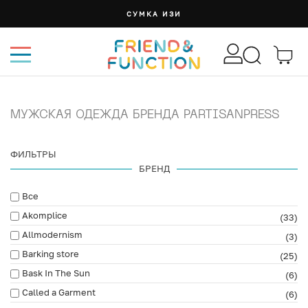
СУМКА ИЗИ
МУЖСКАЯ ОДЕЖДА БРЕНДА PARTISANPRESS
ФИЛЬТРЫ
БРЕНД
Все
Akomplice
(33)
Allmodernism
(3)
Barking store
(25)
Bask In The Sun
(6)
Called a Garment
(6)