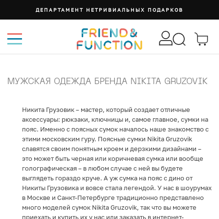
ДЕПАРТАМЕНТ НЕТРИВИАЛЬНЫХ ПОДАРКОВ
МУЖСКАЯ ОДЕЖДА БРЕНДА NIKITA GRUZOVIK
Никита Грузовик – мастер, который создает отличные
аксессуары: рюкзаки, ключницы и, самое главное, сумки на
пояс. Именно с поясных сумок началось наше знакомство с
этими московским гуру. Поясные сумки Nikita Gruzovik
славятся своим понятным кроем и дерзкими дизайнами –
это может быть черная или коричневая сумка или вообще
голографическая – в любом случае с ней вы будете
выглядеть гораздо круче. А уж сумка на пояс с дино от
Никиты Грузовика и вовсе стала легендой. У нас в шоурумах
в Москве и Санкт-Петербурге традиционно представлено
много моделей сумок Nikita Gruzovik, так что вы можете
приехать и купить их у нас или заказать в интернет-