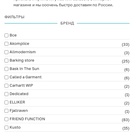
магазине и мы ооочень быстро доставим по России.
ФИЛЬТРЫ
БРЕНД
Все
Akomplice
(33)
Allmodernism
(3)
Barking store
(25)
Bask In The Sun
(6)
Called a Garment
(6)
Carhartt WIP
(2)
Dedicated
(1)
ELLIKER
(2)
Fjallraven
(1)
FRIEND FUNCTION
(83)
Kusto
(15)