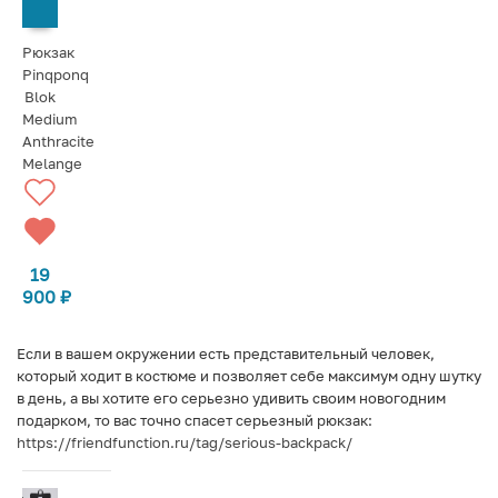
СООБЩИТЬ О ПОСТУПЛЕНИИ
Рюкзак
Pinqponq
Blok
Medium
Anthracite
Melange
19
900
₽
Если в вашем окружении есть представительный человек,
который ходит в костюме и позволяет себе максимум одну шутку
в день, а вы хотите его серьезно удивить своим новогодним
подарком, то вас точно спасет серьезный рюкзак:
https://friendfunction.ru/tag/serious-backpack/