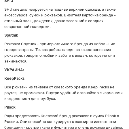
SH'U
SHU специализируется на пошиве верхней одежды, а также
аксессуаров, сумок и рюкзаков. Визитная карточка бренда –
стильный плащ-дождевик, давно засевший в сердцах
современной молодежи.
Sputnik
Рюкзаки Спутник - пример отличного бренда из небольших
городов страны. То, как ребята следят за качеством своих
рюкзаков, говорит о любви и заботе к вещам, которыми они
занимаются.
УКРАИНА:
KeepPacks
Все рюкзаки из тайвека от киевского бренда Keep Packs не
рвутся, не промокают. Внутри удобный органайзер с карманами
и отделением для ноутбука.
Pilsok
Рады представлять Киевский бренд рюкзаков и сумок Pilsok в
России. Они спокойно конкурируют с всемирно известными
брендами - крутые ткани и фурнитура и очень вкусные дизайны.