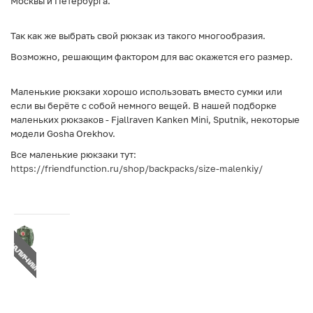
Москвы и Петербурга.
Так как же выбрать свой рюкзак из такого многообразия.
Возможно, решающим фактором для вас окажется его размер.
Маленькие рюкзаки хорошо использовать вместо сумки или
если вы берёте с собой немного вещей. В нашей подборке
маленьких рюкзаков - Fjallraven Kanken Mini, Sputnik, некоторые
модели Gosha Orekhov.
Все маленькие рюкзаки тут:
https://friendfunction.ru/shop/backpacks/size-malenkiy/
Т В НАЛИЧИИ