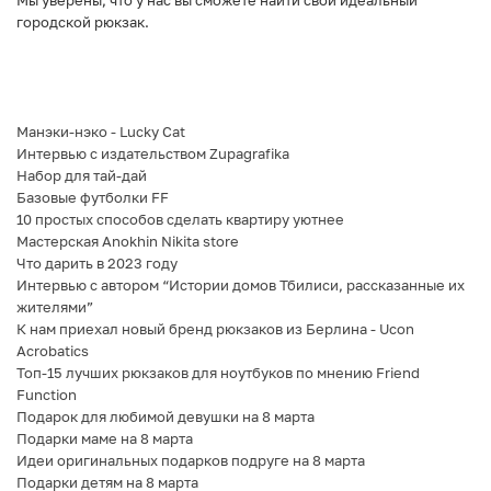
Мы уверены, что у нас вы сможете найти свой идеальный
городской рюкзак.
Манэки-нэко - Lucky Cat
Интервью с издательством Zupagrafika
Набор для тай-дай
Базовые футболки FF
10 простых способов сделать квартиру уютнее
Мастерская Anokhin Nikita store
Что дарить в 2023 году
Интервью с автором “Истории домов Тбилиси, рассказанные их
жителями”
К нам приехал новый бренд рюкзаков из Берлина - Ucon
Acrobatics
Топ-15 лучших рюкзаков для ноутбуков по мнению Friend
Function
Подарок для любимой девушки на 8 марта
Подарки маме на 8 марта
Идеи оригинальных подарков подруге на 8 марта
Подарки детям на 8 марта