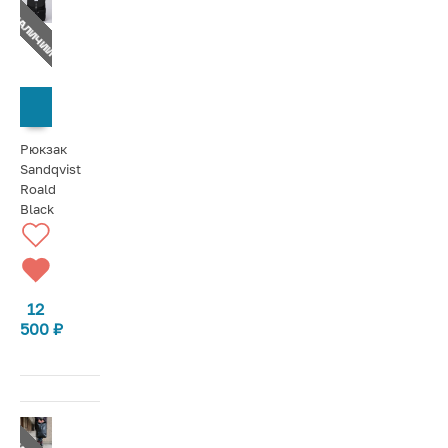
Т В НАЛИЧИИ
СООБЩИТЬ О ПОСТУПЛЕНИИ
Рюкзак
Sandqvist
Roald
Black
12
500
₽