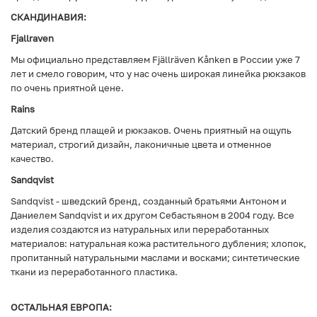
СКАНДИНАВИЯ:
Fjallraven
Мы официально представляем Fjällräven Kånken в России уже 7
лет и смело говорим, что у нас очень широкая линейка рюкзаков
по очень приятной цене.
Rains
Датский бренд плащей и рюкзаков. Очень приятный на ощупь
материал, строгий дизайн, лаконичные цвета и отменное
качество.
Sandqvist
Sandqvist - шведский бренд, созданный братьями Антоном и
Даниелем Sandqvist и их другом Себастьяном в 2004 году. Все
изделия создаются из натуральных или переработанных
материалов: натуральная кожа растительного дубления; хлопок,
пропитанный натуральными маслами и восками; синтетические
ткани из переработанного пластика.
ОСТАЛЬНАЯ ЕВРОПА: