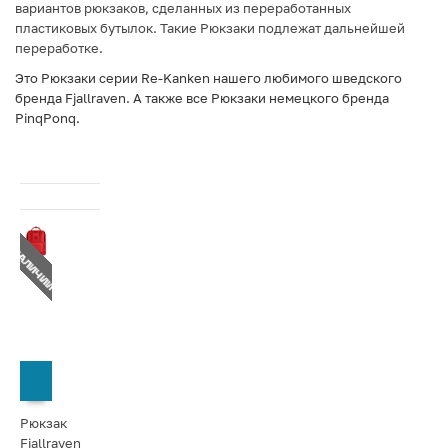
вариантов рюкзаков,
сделанных из переработанных
пластиковых бутылок
.
Такие Рюкзаки подлежат дальнейшей
переработке.
Это Рюкзаки серии Re-Kanken нашего любимого шведского
бренда Fjallraven. А также все Рюкзаки немецкого бренда
PinqPonq.
Т В НАЛИЧИИ
СООБЩИТЬ О ПОСТУПЛЕНИИ
Рюкзак
Fjallraven