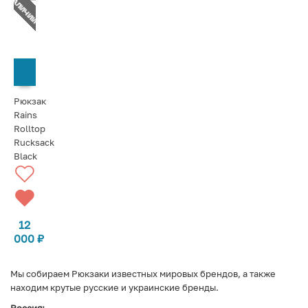
Т В НАЛИЧИИ
СООБЩИТЬ О ПОСТУПЛЕНИИ
Рюкзак
Rains
Rolltop
Rucksack
Black
12
000
₽
Мы собираем Рюкзаки известных мировых брендов, а также
находим крутые русские и украинские бренды.