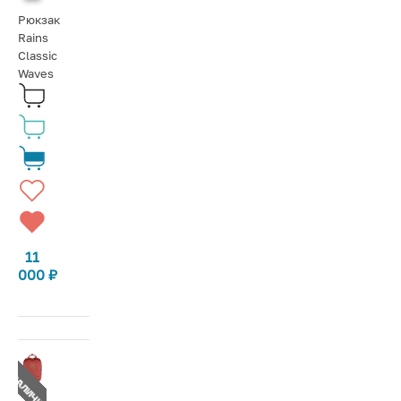
Рюкзак
Rains
Classic
Waves
11
000
₽
Т В НАЛИЧИИ