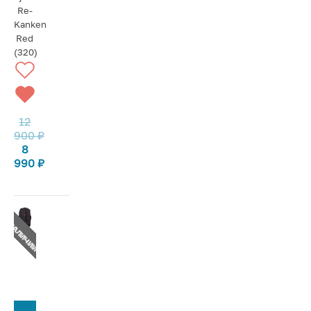
Re-
Kanken
Red
(320)
12
900
₽
8
990
₽
Т В НАЛИЧИИ