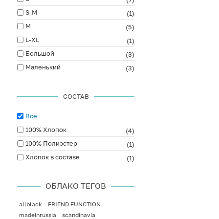
S-M
(1)
M
(5)
L-XL
(1)
Большой
(3)
Маленький
(3)
СОСТАВ
Все
100% Хлопок
(4)
100% Полиэстер
(1)
Хлопок в составе
(1)
ОБЛАКО ТЕГОВ
allblack
FRIEND FUNCTION
madeinrussia
scandinavia