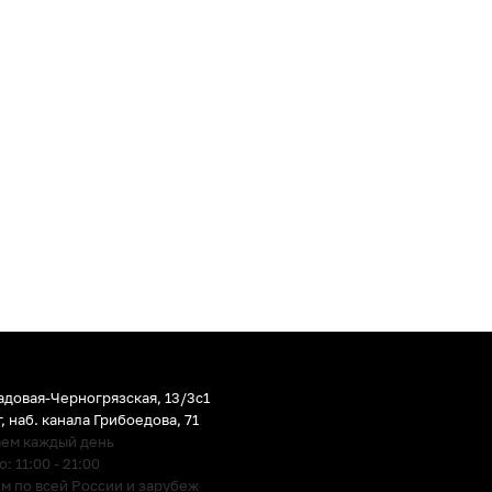
адовая-Черногрязская, 13/3c1
г
,
наб. канала Грибоедова, 71
аем каждый день
 11:00 - 21:00
м по всей России и зарубеж