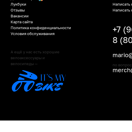
Написать 
Лукбуки
Написать 
Отзывы
Вакансии
Карта сайта
+7 (
Политика конфиденциальности
Условия обслуживания
8 (8
А ещё у нас есть хорошие
mario@
велоаксессуары и
велосипеды —
по вопрос
merch@