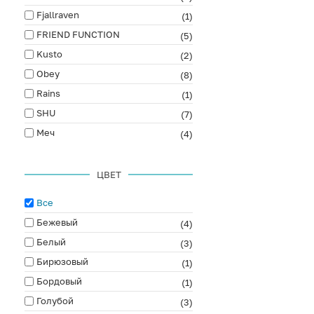
Fjallraven
(1)
FRIEND FUNCTION
(5)
Kusto
(2)
Obey
(8)
Rains
(1)
SHU
(7)
Меч
(4)
ЦВЕТ
Все
Бежевый
(4)
Белый
(3)
Бирюзовый
(1)
Бордовый
(1)
Голубой
(3)