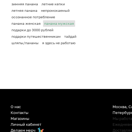
зимняя панама
летние кепки
летняя панама
непромокаемый
осознанное потребление
панама женская
панама мужская
подарки до 3000 рублей
подарки путешественникам
тайдай
шляпы/панамы
я здесь не работаю
О нас
Москва, С
Контакты
Петербур
Магазины
Мы работ
Личный кабинет
Ежедневно:
Делаем мерч
Доставляе