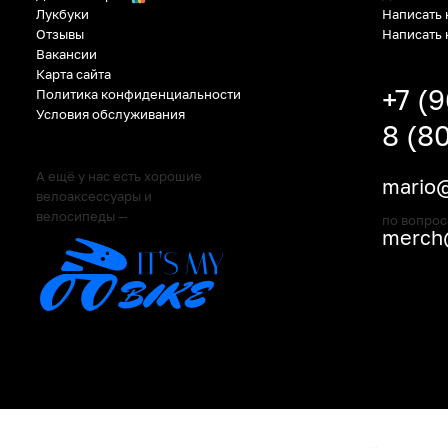
Написать 
Лукбуки
Написать 
Отзывы
Вакансии
Карта сайта
+7 (
Политика конфиденциальности
Условия обслуживания
8 (8
А ещё у нас есть хорошие
mario@
велоаксессуары и
велосипеды —
по вопрос
merch@