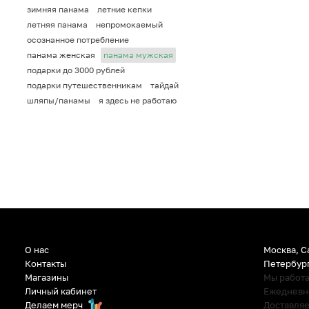
зимняя панама
летние кепки
летняя панама
непромокаемый
осознанное потребление
панама женская
панама мужская
подарки до 3000 рублей
подарки путешественникам
тайдай
шляпы/панамы
я здесь не работаю
О нас
Москва, С
Контакты
Петербур
Магазины
Мы работ
Личный кабинет
Ежедневно:
Делаем мерч
Доставляе