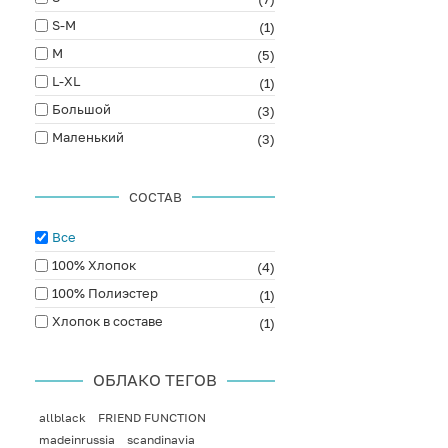
S-M
(1)
M
(5)
L-XL
(1)
Большой
(3)
Маленький
(3)
СОСТАВ
Все
100% Хлопок
(4)
100% Полиэстер
(1)
Хлопок в составе
(1)
ОБЛАКО ТЕГОВ
allblack
FRIEND FUNCTION
madeinrussia
scandinavia