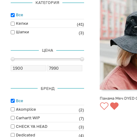
КАТЕГОРИЯ
Все
Кепки
(41)
Шапки
(3)
ЦЕНА
БРЕНД
Панама Меч DYED G
Все
СООБЩИТЬ О ПО
Akomplice
(2)
Carhartt WIP
(7)
CHECK YA HEAD
(3)
Dedicated
(4)