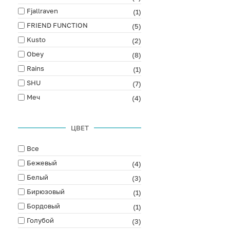
Fjallraven
(1)
FRIEND FUNCTION
(5)
Kusto
(2)
Obey
(8)
Rains
(1)
SHU
(7)
Меч
(4)
ЦВЕТ
Все
Бежевый
(4)
Белый
(3)
Бирюзовый
(1)
Бордовый
(1)
Голубой
(3)