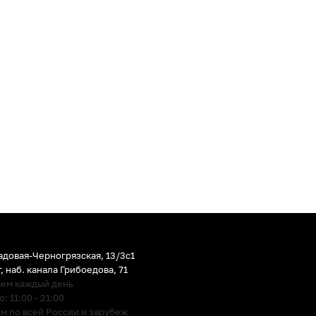
адовая-Черногрязская, 13/3c1
г
,
наб. канала Грибоедова, 71
аем каждый день
 11:00 - 21:00
м по всей России и зарубеж