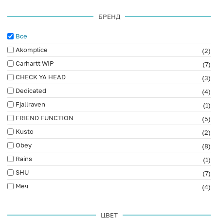
БРЕНД
Все
Akomplice
(2)
Carhartt WIP
(7)
CHECK YA HEAD
(3)
Dedicated
(4)
Fjallraven
(1)
FRIEND FUNCTION
(5)
Kusto
(2)
Obey
(8)
Rains
(1)
SHU
(7)
Меч
(4)
ЦВЕТ