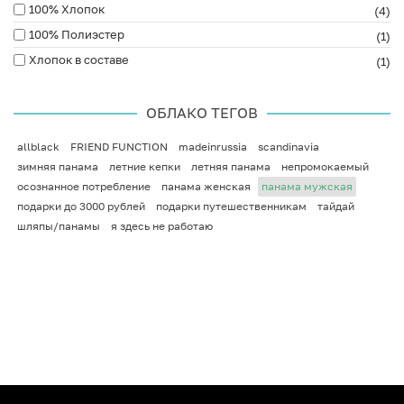
100% Хлопок
(4)
100% Полиэстер
(1)
Хлопок в составе
(1)
ОБЛАКО ТЕГОВ
allblack
FRIEND FUNCTION
madeinrussia
scandinavia
зимняя панама
летние кепки
летняя панама
непромокаемый
осознанное потребление
панама женская
панама мужская
подарки до 3000 рублей
подарки путешественникам
тайдай
шляпы/панамы
я здесь не работаю