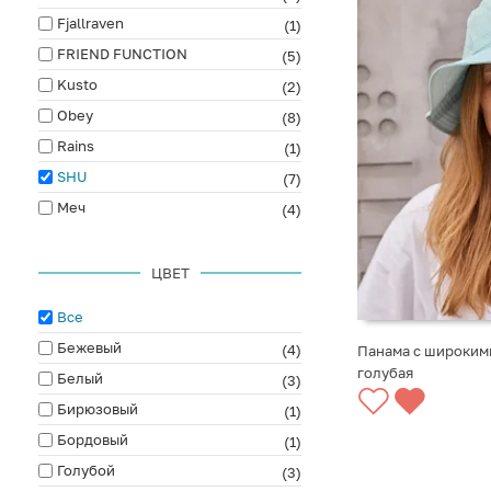
Fjallraven
(1)
FRIEND FUNCTION
(5)
Kusto
(2)
Obey
(8)
Rains
(1)
SHU
(7)
Меч
(4)
ЦВЕТ
Все
Бежевый
(4)
Панама с широким
голубая
Белый
(3)
СООБЩИТЬ О ПО
Бирюзовый
(1)
Бордовый
(1)
Голубой
(3)