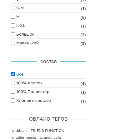
S-M
(1)
M
(5)
L-XL
(1)
Большой
(3)
Маленький
(3)
СОСТАВ
Все
100% Хлопок
(4)
100% Полиэстер
(1)
Хлопок в составе
(1)
ОБЛАКО ТЕГОВ
allblack
FRIEND FUNCTION
madeinrussia
scandinavia