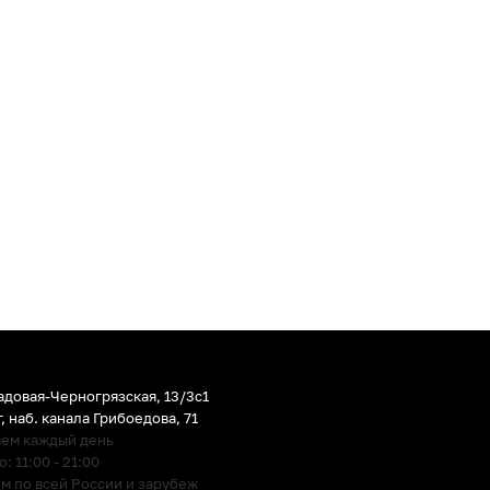
адовая-Черногрязская, 13/3c1
г
,
наб. канала Грибоедова, 71
аем каждый день
 11:00 - 21:00
м по всей России и зарубеж