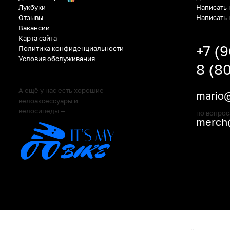
Написать 
Лукбуки
Написать 
Отзывы
Вакансии
Карта сайта
+7 (
Политика конфиденциальности
Условия обслуживания
8 (8
А ещё у нас есть хорошие
mario@
велоаксессуары и
велосипеды —
по вопрос
merch@