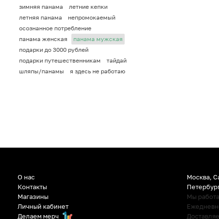
зимняя панама
летние кепки
летняя панама
непромокаемый
осознанное потребление
панама женская
панама мужская
подарки до 3000 рублей
подарки путешественникам
тайдай
шляпы/панамы
я здесь не работаю
О нас
Москва, С
Контакты
Петербур
Магазины
Мы работ
Личный кабинет
Ежедневно:
Делаем мерч
Доставляе