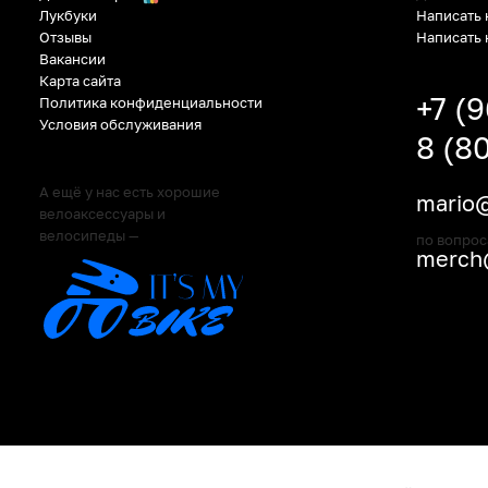
Написать 
Лукбуки
Написать 
Отзывы
Вакансии
Карта сайта
+7 (
Политика конфиденциальности
Условия обслуживания
8 (8
А ещё у нас есть хорошие
mario@
велоаксессуары и
велосипеды —
по вопрос
merch@