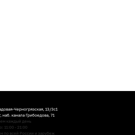
адовая-Черногрязская, 13/3c1
г
,
наб. канала Грибоедова, 71
аем каждый день
 11:00 - 21:00
м по всей России и зарубеж