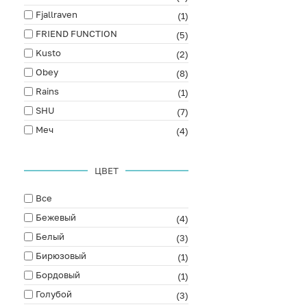
Fjallraven
(1)
FRIEND FUNCTION
(5)
Kusto
(2)
Obey
(8)
Rains
(1)
SHU
(7)
Меч
(4)
ЦВЕТ
Все
Бежевый
(4)
Белый
(3)
Бирюзовый
(1)
Бордовый
(1)
Голубой
(3)