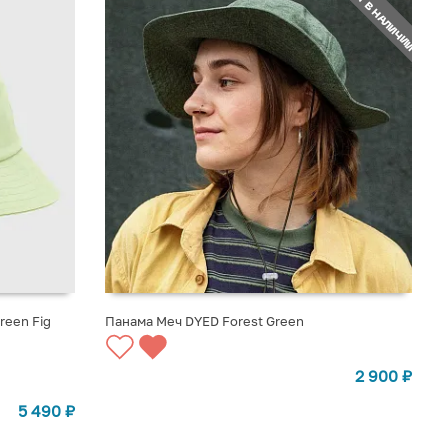
НЕТ В НАЛИЧИИ
reen Fig
Панама Меч DYED Forest Green
СООБЩИТЬ О ПОСТУПЛЕНИИ
2 900
₽
5 490
₽