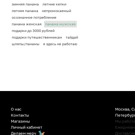
зимняя панама
летние кепки
летняя панама
непромокаемый
осознанное потребление
панама женская
панама мужская
подарки до 3000 рублей
подарки путешественникам
тайдай
шляпы/панамы
я здесь не работаю
О нас
Москва, С
Контакты
Петербур
Магазины
Мы работ
Личный кабинет
Ежедневно:
Делаем мерч
Доставляе