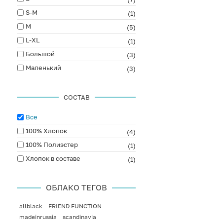
S-M
(1)
M
(5)
L-XL
(1)
Большой
(3)
Маленький
(3)
СОСТАВ
Все
100% Хлопок
(4)
100% Полиэстер
(1)
Хлопок в составе
(1)
ОБЛАКО ТЕГОВ
allblack
FRIEND FUNCTION
madeinrussia
scandinavia