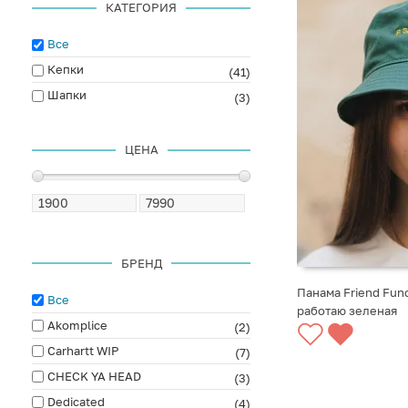
КАТЕГОРИЯ
Все
Кепки
(41)
Шапки
(3)
ЦЕНА
БРЕНД
Панама Friend Func
Все
работаю зеленая
Akomplice
(2)
Carhartt WIP
(7)
CHECK YA HEAD
(3)
Dedicated
(4)