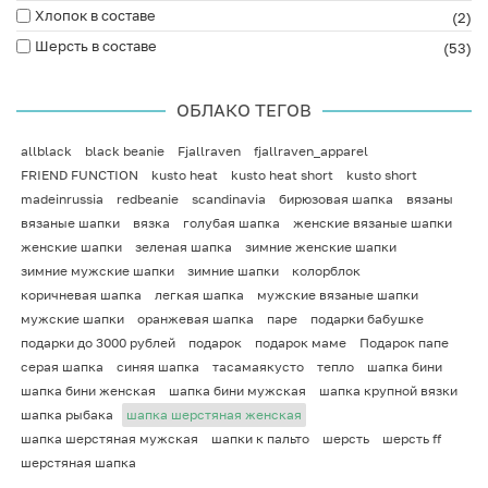
Хлопок в составе
(2)
Шерсть в составе
(53)
ОБЛАКО ТЕГОВ
allblack
black beanie
Fjallraven
fjallraven_apparel
FRIEND FUNCTION
kusto heat
kusto heat short
kusto short
madeinrussia
redbeanie
scandinavia
бирюзовая шапка
вязаны
вязаные шапки
вязка
голубая шапка
женские вязаные шапки
женские шапки
зеленая шапка
зимние женские шапки
зимние мужские шапки
зимние шапки
колорблок
коричневая шапка
легкая шапка
мужские вязаные шапки
мужские шапки
оранжевая шапка
паре
подарки бабушке
подарки до 3000 рублей
подарок
подарок маме
Подарок папе
серая шапка
синяя шапка
тасамаякусто
тепло
шапка бини
шапка бини женская
шапка бини мужская
шапка крупной вязки
шапка рыбака
шапка шерстяная женская
шапка шерстяная мужская
шапки к пальто
шерсть
шерсть ff
шерстяная шапка