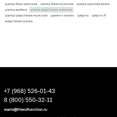
шапка бини женская
шапка бини мужская
шапка крупной вязки
шапка рыбака
шапка шерстяная женская
шапка шерстяная мужская
шапки к пальто
шерсть
шерсть ff
шерстяная шапка
+7 (968) 526-01-43
8 (800) 550-32-11
mario@friendfunction.ru