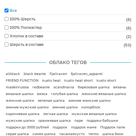
Все
100% Шерсть
(6)
100% Полиэстер
(6)
Хлопок в составе
(2)
Шерсть в составе
(53)
ОБЛАКО ТЕГОВ
allblack
black beanie
Fjallraven
fjallraven_apparel
FRIEND FUNCTION
kusto heat
kusto heat short
kusto short
madeinrussia
redbeanie
scandinavia
бирюзовая шапка
вязаны
вязаные шапки
вязка
голубая шапка
женские вязаные шапки
женские шапки
зеленая шапка
зимние женские шапки
зимние мужские шапки
зимние шапки
колорблок
коричневая шапка
легкая шапка
мужские вязаные шапки
мужские шапки
оранжевая шапка
паре
подарки бабушке
подарки до 3000 рублей
подарок
подарок маме
Подарок папе
серая шапка
синяя шапка
тасамаякусто
тепло
шапка бини