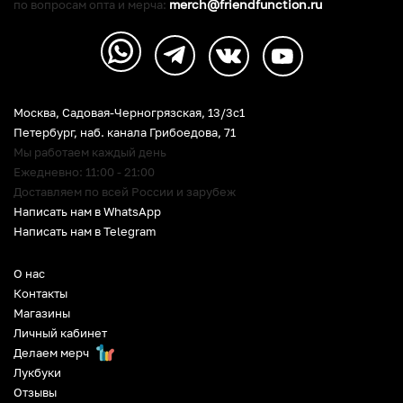
merch@friendfunction.ru
по вопросам опта и мерча:
Москва, Садовая-Черногрязская, 13/3c1
Петербург
,
наб. канала Грибоедова, 71
Мы работаем каждый день
Ежедневно: 11:00 - 21:00
Доставляем по всей России и зарубеж
Написать нам в WhatsApp
Написать нам в Telegram
О нас
Контакты
Магазины
Личный кабинет
Делаем мерч
Лукбуки
Отзывы