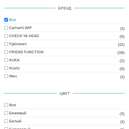
БРЕНД
Все
Carhartt WIP
(1)
CHECK YA HEAD
(6)
Fjallraven
(13)
FRIEND FUNCTION
(38)
KUKA
(2)
Kusto
(6)
Меч
(1)
ЦВЕТ
Все
Бежевый
(3)
Белый
(1)
Бирюзовый