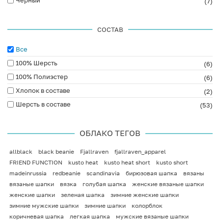
(7)
СОСТАВ
Все
100% Шерсть
(6)
100% Полиэстер
(6)
Хлопок в составе
(2)
Шерсть в составе
(53)
ОБЛАКО ТЕГОВ
allblack
black beanie
Fjallraven
fjallraven_apparel
FRIEND FUNCTION
kusto heat
kusto heat short
kusto short
madeinrussia
redbeanie
scandinavia
бирюзовая шапка
вязаны
вязаные шапки
вязка
голубая шапка
женские вязаные шапки
женские шапки
зеленая шапка
зимние женские шапки
зимние мужские шапки
зимние шапки
колорблок
коричневая шапка
легкая шапка
мужские вязаные шапки