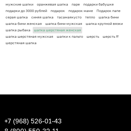
мужские шапки
оранжевая шапка
паре
подарки бабушке
подарки до 3000 рублей
подарок
подарок маме
Подарок папе
серая шапка
синяя шапка
тасамаякусто
тепло
шапка бини
шапка бини женская
шапка бини мужская
шапка крупной вязки
шапка рыбака
шапка шерстяная женская
шапка шерстяная мужская
шапки к пальто
шерсть
шерсть ff
шерстяная шапка
+7 (968) 526-01-43
8 (800) 550-32-11