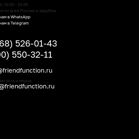
 11:00 - 21:00
м по всей России и зарубеж
нам в WhatsApp
нам в Telegram
968) 526-01-43
00) 550-32-11
friendfunction.ru
ам опта и мерча:
friendfunction.ru