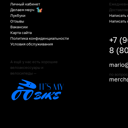
Личный кабинет
Ежедневно:
Делаем мерч
Доставляе
Написать 
Лукбуки
Написать 
Отзывы
Вакансии
Карта сайта
+7 (
Политика конфиденциальности
Условия обслуживания
8 (8
А ещё у нас есть хорошие
mario@
велоаксессуары и
велосипеды —
по вопрос
merch@