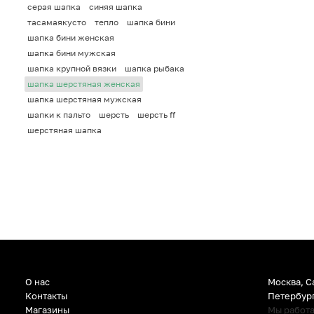
серая шапка
синяя шапка
тасамаякусто
тепло
шапка бини
шапка бини женская
шапка бини мужская
шапка крупной вязки
шапка рыбака
шапка шерстяная женская
шапка шерстяная мужская
шапки к пальто
шерсть
шерсть ff
шерстяная шапка
О нас
Москва, С
Контакты
Петербур
Магазины
Мы работ