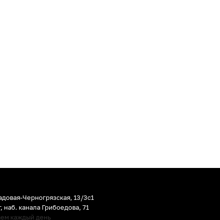
адовая-Черногрязская, 13/3c1
г
,
наб. канала Грибоедова, 71
аем каждый день