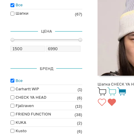
Все
Шапки
(67)
ЦЕНА
БРЕНД
Все
Шапка CHECK YA H
Carhartt WIP
(1)
CHECK YA HEAD
(6)
Fjallraven
(13)
FRIEND FUNCTION
(38)
KUKA
(2)
Kusto
(6)