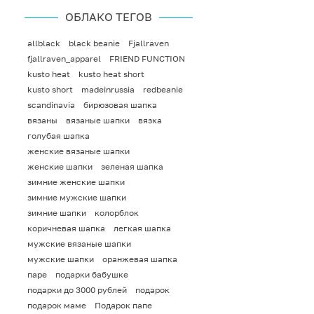
ОБЛАКО ТЕГОВ
allblack
black beanie
Fjallraven
fjallraven_apparel
FRIEND FUNCTION
kusto heat
kusto heat short
kusto short
madeinrussia
redbeanie
scandinavia
бирюзовая шапка
вязаны
вязаные шапки
вязка
голубая шапка
женские вязаные шапки
женские шапки
зеленая шапка
зимние женские шапки
зимние мужские шапки
зимние шапки
колорблок
коричневая шапка
легкая шапка
мужские вязаные шапки
мужские шапки
оранжевая шапка
паре
подарки бабушке
подарки до 3000 рублей
подарок
подарок маме
Подарок папе