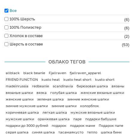
Все
100% Шерсть
(6)
100% Полиэстер
(6)
Хлопок в составе
(2)
Шерсть в составе
(53)
ОБЛАКО ТЕГОВ
allblack
black beanie
Fjallraven
fjallraven_apparel
FRIEND FUNCTION
kusto heat
kusto heat short
kusto short
madeinrussia
redbeanie
scandinavia
бирюзовая шапка
вязаны
вязаные шапки
вязка
голубая шапка
женские вязаные шапки
женские шапки
зеленая шапка
зимние женские шапки
зимние мужские шапки
зимние шапки
колорблок
коричневая шапка
легкая шапка
мужские вязаные шапки
мужские шапки
оранжевая шапка
паре
подарки бабушке
подарки до 3000 рублей
подарок
подарок маме
Подарок папе
серая шапка
синяя шапка
тасамаякусто
тепло
шапка бини