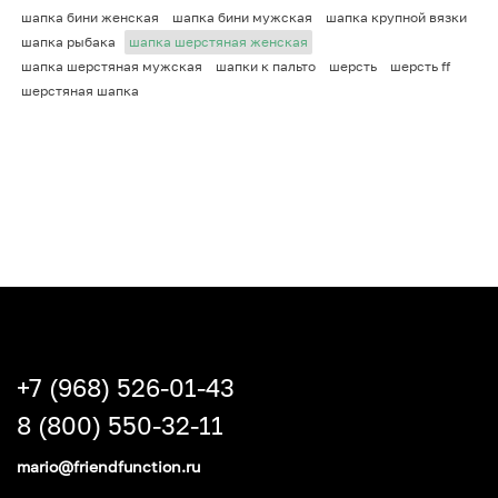
шапка бини женская
шапка бини мужская
шапка крупной вязки
шапка рыбака
шапка шерстяная женская
шапка шерстяная мужская
шапки к пальто
шерсть
шерсть ff
шерстяная шапка
+7 (968) 526-01-43
8 (800) 550-32-11
mario@friendfunction.ru