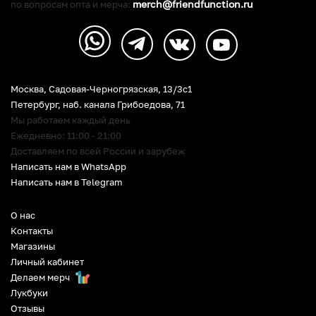
merch@friendfunction.ru
по вопросам опта и мерча:
Москва, Садовая-Черногрязская, 13/3c1
Петербург
,
наб. канала Грибоедова, 71
Мы работаем каждый день
Ежедневно: 11:00 - 21:00
Доставляем по всей России и зарубеж
Написать нам в WhatsApp
Написать нам в Telegram
О нас
Контакты
Магазины
Личный кабинет
Делаем мерч
Лукбуки
Отзывы