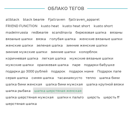
ОБЛАКО ТЕГОВ
allblack
black beanie
Fjallraven
fjallraven_apparel
FRIEND FUNCTION
kusto heat
kusto heat short
kusto short
madeinrussia
redbeanie
scandinavia
бирюзовая шапка
вязаны
вязаные шапки
вязка
голубая шапка
женские вязаные шапки
женские шапки
зеленая шапка
зимние женские шапки
зимние мужские шапки
зимние шапки
колорблок
коричневая шапка
легкая шапка
мужские вязаные шапки
мужские шапки
оранжевая шапка
паре
подарки бабушке
подарки до 3000 рублей
подарок
подарок маме
Подарок папе
серая шапка
синяя шапка
тасамаякусто
тепло
шапка бини
шапка бини женская
шапка бини мужская
шапка крупной вязки
шапка рыбака
шапка шерстяная женская
шапка шерстяная мужская
шапки к пальто
шерсть
шерсть ff
шерстяная шапка