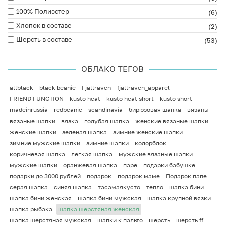
100% Полиэстер
(6)
Хлопок в составе
(2)
Шерсть в составе
(53)
ОБЛАКО ТЕГОВ
allblack
black beanie
Fjallraven
fjallraven_apparel
FRIEND FUNCTION
kusto heat
kusto heat short
kusto short
madeinrussia
redbeanie
scandinavia
бирюзовая шапка
вязаны
вязаные шапки
вязка
голубая шапка
женские вязаные шапки
женские шапки
зеленая шапка
зимние женские шапки
зимние мужские шапки
зимние шапки
колорблок
коричневая шапка
легкая шапка
мужские вязаные шапки
мужские шапки
оранжевая шапка
паре
подарки бабушке
подарки до 3000 рублей
подарок
подарок маме
Подарок папе
серая шапка
синяя шапка
тасамаякусто
тепло
шапка бини
шапка бини женская
шапка бини мужская
шапка крупной вязки
шапка рыбака
шапка шерстяная женская
шапка шерстяная мужская
шапки к пальто
шерсть
шерсть ff