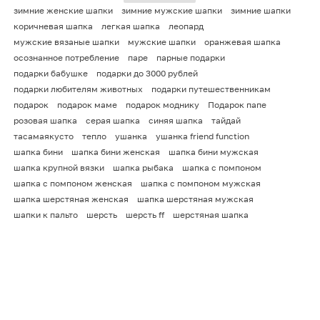
зимние женские шапки
зимние мужские шапки
зимние шапки
коричневая шапка
легкая шапка
леопард
мужские вязаные шапки
мужские шапки
оранжевая шапка
осознанное потребление
паре
парные подарки
подарки бабушке
подарки до 3000 рублей
подарки любителям животных
подарки путешественникам
подарок
подарок маме
подарок моднику
Подарок папе
розовая шапка
серая шапка
синяя шапка
тайдай
тасамаякусто
тепло
ушанка
ушанка friend function
шапка бини
шапка бини женская
шапка бини мужская
шапка крупной вязки
шапка рыбака
шапка с помпоном
шапка с помпоном женская
шапка с помпоном мужская
шапка шерстяная женская
шапка шерстяная мужская
шапки к пальто
шерсть
шерсть ff
шерстяная шапка