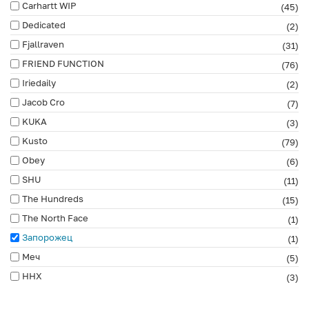
Carhartt WIP
(45)
Dedicated
(2)
Fjallraven
(31)
FRIEND FUNCTION
(76)
Iriedaily
(2)
Jacob Cro
(7)
KUKA
(3)
Kusto
(79)
Obey
(6)
SHU
(11)
The Hundreds
(15)
The North Face
(1)
Запорожец
(1)
Меч
(5)
ННХ
(3)