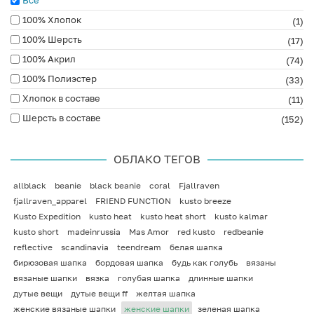
100% Хлопок
(1)
100% Шерсть
(17)
100% Акрил
(74)
100% Полиэстер
(33)
Хлопок в составе
(11)
Шерсть в составе
(152)
ОБЛАКО ТЕГОВ
allblack
beanie
black beanie
coral
Fjallraven
fjallraven_apparel
FRIEND FUNCTION
kusto breeze
Kusto Expedition
kusto heat
kusto heat short
kusto kalmar
kusto short
madeinrussia
Mas Amor
red kusto
redbeanie
reflective
scandinavia
teendream
белая шапка
бирюзовая шапка
бордовая шапка
будь как голубь
вязаны
вязаные шапки
вязка
голубая шапка
длинные шапки
дутые вещи
дутые вещи ff
желтая шапка
женские вязаные шапки
женские шапки
зеленая шапка