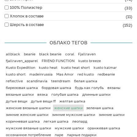
100% Полиэстер
(33)
Хлопок в составе
(11)
Шерсть в составе
(152)
ОБЛАКО ТЕГОВ
allblack
beanie
black beanie
coral
Fjallraven
fjallraven_apparel
FRIEND FUNCTION
kusto breeze
Kusto Expedition
kusto heat
kusto heat short
kusto kalmar
kusto short
madeinrussia
Mas Amor
red kusto
redbeanie
reflective
scandinavia
teendream
белая шапка
бирюзовая шапка
бордовая шапка
будь как голубь
вязаны
вязаные шапки
вязка
голубая шапка
длинные шапки
дутые вещи
дутые вещи ff
желтая шапка
женские вязаные шапки
женские шапки
зеленая шапка
зимние женские шапки
зимние мужские шапки
зимние шапки
коричневая шапка
легкая шапка
леопард
мужские вязаные шапки
мужские шапки
оранжевая шапка
осознанное потребление
паре
парные подарки