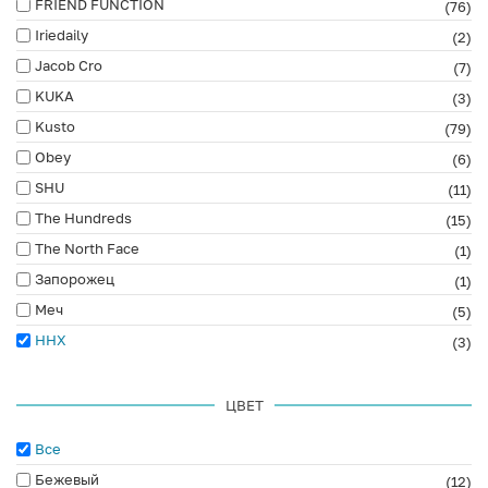
FRIEND FUNCTION
(76)
Iriedaily
(2)
Jacob Cro
(7)
KUKA
(3)
Kusto
(79)
Obey
(6)
SHU
(11)
The Hundreds
(15)
The North Face
(1)
Запорожец
(1)
Меч
(5)
ННХ
(3)
ЦВЕТ
Все
Бежевый
(12)