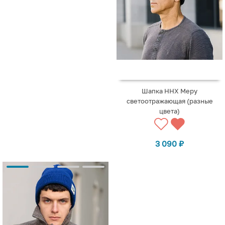
Шапка ННХ Меру
светоотражающая (разные
цвета)
3 090
₽