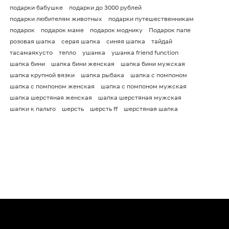
подарки бабушке
подарки до 3000 рублей
подарки любителям животных
подарки путешественникам
подарок
подарок маме
подарок моднику
Подарок папе
розовая шапка
серая шапка
синяя шапка
тайдай
тасамаякусто
тепло
ушанка
ушанка friend function
шапка бини
шапка бини женская
шапка бини мужская
шапка крупной вязки
шапка рыбака
шапка с помпоном
шапка с помпоном женская
шапка с помпоном мужская
шапка шерстяная женская
шапка шерстяная мужская
шапки к пальто
шерсть
шерсть ff
шерстяная шапка