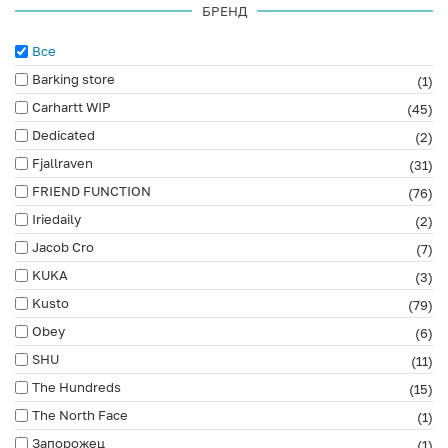
БРЕНД
Все
Barking store
(1)
Carhartt WIP
(45)
Dedicated
(2)
Fjallraven
(31)
FRIEND FUNCTION
(76)
Iriedaily
(2)
Jacob Cro
(7)
KUKA
(3)
Kusto
(79)
Obey
(6)
SHU
(11)
The Hundreds
(15)
The North Face
(1)
Запорожец
(1)