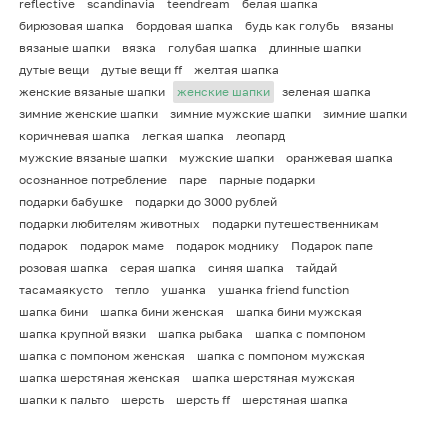
reflective
scandinavia
teendream
белая шапка
бирюзовая шапка
бордовая шапка
будь как голубь
вязаны
вязаные шапки
вязка
голубая шапка
длинные шапки
дутые вещи
дутые вещи ff
желтая шапка
женские вязаные шапки
женские шапки
зеленая шапка
зимние женские шапки
зимние мужские шапки
зимние шапки
коричневая шапка
легкая шапка
леопард
мужские вязаные шапки
мужские шапки
оранжевая шапка
осознанное потребление
паре
парные подарки
подарки бабушке
подарки до 3000 рублей
подарки любителям животных
подарки путешественникам
подарок
подарок маме
подарок моднику
Подарок папе
розовая шапка
серая шапка
синяя шапка
тайдай
тасамаякусто
тепло
ушанка
ушанка friend function
шапка бини
шапка бини женская
шапка бини мужская
шапка крупной вязки
шапка рыбака
шапка с помпоном
шапка с помпоном женская
шапка с помпоном мужская
шапка шерстяная женская
шапка шерстяная мужская
шапки к пальто
шерсть
шерсть ff
шерстяная шапка