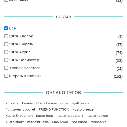
(13)
СОСТАВ
Все
100% Хлопок
(1)
100% Шерсть
(17)
100% Акрил
(74)
100% Полиэстер
(33)
Хлопок в составе
(11)
Шерсть в составе
(152)
ОБЛАКО ТЕГОВ
allblack
beanie
black beanie
coral
Fjallraven
fjallraven_apparel
FRIEND FUNCTION
kusto breeze
Kusto Expedition
kusto heat
kusto heat short
kusto kalmar
kusto short
madeinrussia
Mas Amor
red kusto
redbeanie