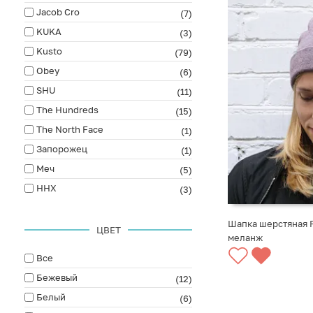
Jacob Cro
(7)
KUKA
(3)
Kusto
(79)
Obey
(6)
SHU
(11)
The Hundreds
(15)
The North Face
(1)
Запорожец
(1)
Меч
(5)
ННХ
(3)
Шапка шерстяная F
ЦВЕТ
меланж
СООБЩИТЬ О ПО
Все
Бежевый
(12)
Белый
(6)