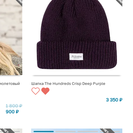
Фиолетовый
Шапка The Hundreds Crisp Deep Purple
СООБЩИТЬ О ПОСТУПЛЕНИИ
3 350
₽
1 800
₽
900
₽