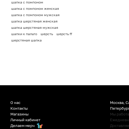
шапка с помпоном
шапка с помпоном женская
шапка с помпоном мужская
шапка шерстяная женская
шапка шерстяная мужская
шапки к пальто
шерсть
шерсть ff
шерстяная шапка
О нас
Москва, С
Контакты
Петербур
Магазины
Мы работ
Личный кабинет
Ежедневно:
Делаем мерч
Доставляе