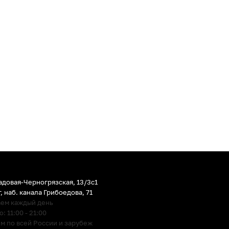
адовая-Черногрязская, 13/3c1
г
,
наб. канала Грибоедова, 71
аем каждый день
 11:00 - 21:00
м по всей России и зарубеж