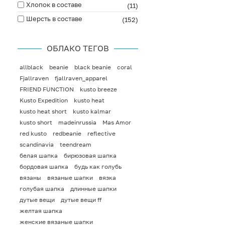
Хлопок в составе
(11)
Шерсть в составе
(152)
ОБЛАКО ТЕГОВ
allblack
beanie
black beanie
coral
Fjallraven
fjallraven_apparel
FRIEND FUNCTION
kusto breeze
Kusto Expedition
kusto heat
kusto heat short
kusto kalmar
kusto short
madeinrussia
Mas Amor
red kusto
redbeanie
reflective
scandinavia
teendream
белая шапка
бирюзовая шапка
бордовая шапка
будь как голубь
вязаны
вязаные шапки
вязка
голубая шапка
длинные шапки
дутые вещи
дутые вещи ff
желтая шапка
женские вязаные шапки