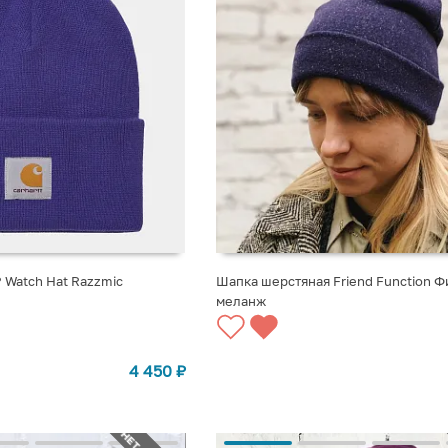
P Watch Hat Razzmic
Шапка шерстяная Friend Function 
меланж
СООБЩИТЬ О ПОСТУПЛЕНИИ
4 450
₽