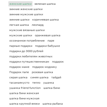
женские шапки
зеленая шапка
зимние женские шапки
зимние мужские шапки
зимние шапки
коричневая шапка
легкая шапка
леопард
мужские вязаные шапки
мужские шапки
оранжевая шапка
осознанное потребление
паре
парные подарки
подарки бабушке
подарки до 3000 рублей
подарки любителям животных
подарки путешественникам
подарок
подарок маме
подарок моднику
Подарок папе
розовая шапка
серая шапка
синяя шапка
тайдай
тасамаякусто
тепло
ушанка
ушанка friend function
шапка бини
шапка бини женская
шапка бини мужская
шапка крупной вязки
шапка рыбака