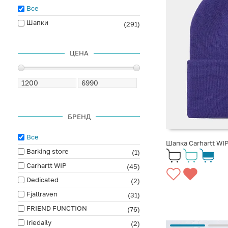
Все
Шапки
(291)
ЦЕНА
БРЕНД
Все
Шапка Carhartt WI
Barking store
(1)
Carhartt WIP
(45)
Dedicated
(2)
Fjallraven
(31)
FRIEND FUNCTION
(76)
Iriedaily
(2)