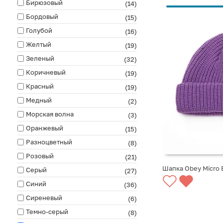
Бирюзовый
(14)
Бордовый
(15)
Голубой
(16)
Желтый
(19)
Зеленый
(32)
Коричневый
(19)
Красный
(19)
Медный
(2)
Морская волна
(3)
Оранжевый
(15)
Разноцветный
(8)
Розовый
(21)
Шапка Obey Micro 
Серый
(27)
Синий
(36)
СООБЩИТЬ О ПО
Сиреневый
(6)
Темно-серый
(8)