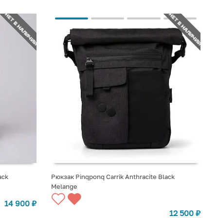
НЕТ В НАЛИЧИИ
НЕТ В НАЛИЧИИ
ack
Рюкзак Pinqponq Carrik Anthracite Black
Melange
СООБЩИТЬ О ПОСТУПЛЕНИИ
14 900
₽
12 500
₽