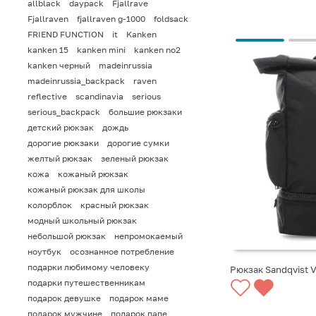
allblack
daypack
Fjallrave
Fjallraven
fjallraven g-1000
foldsack
FRIEND FUNCTION
it
Kanken
kanken 15
kanken mini
kanken no2
kanken черный
madeinrussia
madeinrussia_backpack
raven
reflective
scandinavia
serious
serious_backpack
большие рюкзаки
детский рюкзак
дождь
дорогие рюкзаки
дорогие сумки
желтый рюкзак
зеленый рюкзак
кожа
кожаный рюкзак
кожаный рюкзак для школы
колорблок
красный рюкзак
модный школьный рюкзак
небольшой рюкзак
непромокаемый
ноутбук
осознанное потребление
подарки любимому человеку
Рюкзак Sandqvist V
подарки путешественникам
СООБЩИТЬ О ПО
подарок девушке
подарок маме
подарок мужчине
подарок папе