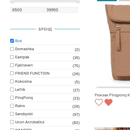
БРЕНД
Все
Domashka
(2)
Eastpak
(16)
Fjallraven
(75)
FRIEND FUNCTION
(26)
Kokosina
(5)
Lefrik
(17)
Рюкзак Pinqponq 
PinqPonq
(21)
СООБЩИТЬ О ПО
Rains
(26)
Sandqvist
(97)
Ucon Acrobatics
(82)
WANDRD