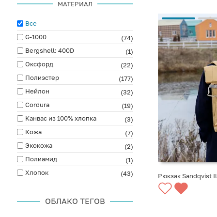
МАТЕРИАЛ
Все
G-1000
(74)
Bergshell: 400D
(1)
Оксфорд
(22)
Полиэстер
(177)
Нейлон
(32)
Cordura
(19)
Канвас из 100% хлопка
(3)
Кожа
(7)
Экокожа
(2)
Полиамид
(1)
Хлопок
(43)
Рюкзак Sandqvist I
СООБЩИТЬ О ПО
ОБЛАКО ТЕГОВ