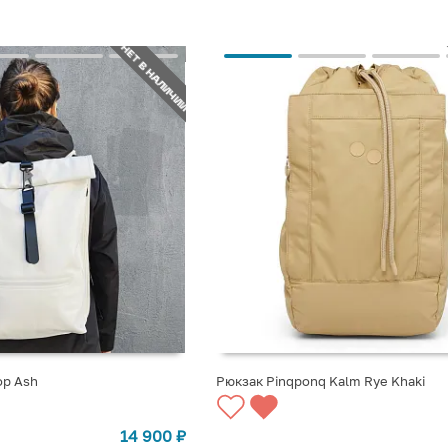
НЕТ В НАЛИЧИИ
op Ash
Рюкзак Pinqponq Kalm Rye Khaki
СТУПЛЕНИИ
СООБЩИТЬ О ПОСТУПЛЕНИИ
14 900
₽