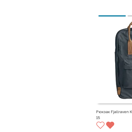
Рюкзак Fjallraven 
15
СООБЩИТЬ О ПО