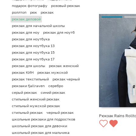
подарок фотографу
розовый рюкзак
роллтоп
рюк
рюкзак
рюкзак деловой
рюкзак для начальной школы
рюкзак для ноу
рюкзак для ноутб
рюкзак для ноутбука
рюкзак для ноутбука 13
рюкзак для ноутбука 15
рюкзак для ноутбука 17
рюкзак для школы
рюкзак женский
рюкзак КИН
рюкзак мужской
рюкзак текстильный
рюкзак черный
рюкзаки fjallraven
серебро
серый рюкзак
синий рюкзак
стильный женский рюкзак
стильный мужской рюкзак
стильный рюкзак
черный рюкзак
Рюкзак Rains Rollt
школьные рюкзаки для подростков
школьный рюкзак для девочки
СООБЩИТЬ О ПО
школьный рюкзак для мальчика