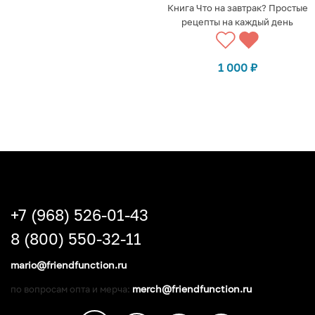
Книга Что на завтрак? Простые
рецепты на каждый день
1 000
₽
+7 (968) 526-01-43
8 (800) 550-32-11
mario@friendfunction.ru
merch@friendfunction.ru
по вопросам опта и мерча: