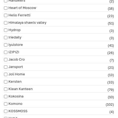
Handwers
(2)
Heart of Moscow
(16)
Helio Ferretti
(23)
Himalaya shawls valley
(51)
Hydrop
(3)
Iriedaily
(3)
iyulstore
(41)
IZIPIZI
(26)
Jacob Cro
(7)
Jansport
(21)
Joli Home
(13)
Kersten
(33)
Klean Kanteen
(79)
Kokosina
(10)
Komono
(102)
KOSSMOSS
(4)