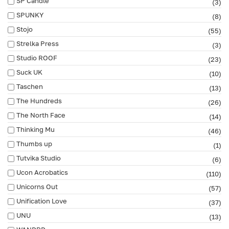
SP Candle
(3)
SPUNKY
(8)
Stojo
(55)
Strelka Press
(3)
Studio ROOF
(23)
Suck UK
(10)
Taschen
(13)
The Hundreds
(26)
The North Face
(14)
Thinking Mu
(46)
Thumbs up
(1)
Tutvika Studio
(6)
Ucon Acrobatics
(110)
Unicorns Out
(57)
Unification Love
(37)
UNU
(13)