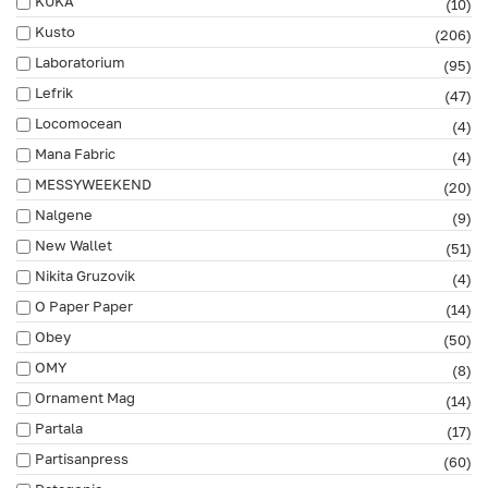
KUKA
(10)
Kusto
(206)
Laboratorium
(95)
Lefrik
(47)
Locomocean
(4)
Mana Fabric
(4)
MESSYWEEKEND
(20)
Nalgene
(9)
New Wallet
(51)
Nikita Gruzovik
(4)
O Paper Paper
(14)
Obey
(50)
OMY
(8)
Ornament Mag
(14)
Partala
(17)
Partisanpress
(60)