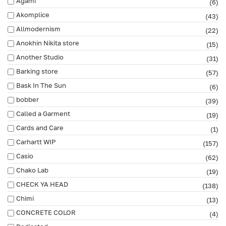
Agami
(6)
Akomplice
(43)
Allmodernism
(22)
Anokhin Nikita store
(15)
Another Studio
(31)
Barking store
(57)
Bask In The Sun
(6)
bobber
(39)
Called a Garment
(19)
Cards and Care
(1)
Carhartt WIP
(157)
Casio
(62)
Chako Lab
(19)
CHECK YA HEAD
(138)
Chimi
(13)
CONCRETE COLOR
(4)