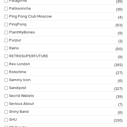
Patagonia
(16)
Patissoncha
(16)
Ping Pong Club Moscow
(4)
PinqPonq
(53)
PlantMyBones
(9)
Purpur
(1)
Rains
(50)
RETROSUPERFUTURE
(9)
Rex London
(161)
Robotime
(27)
Sammy Icon
(6)
Sandqvist
(127)
Secrid Wallets
(19)
Serious About
(7)
Shiny Band
(6)
SHU
(130)