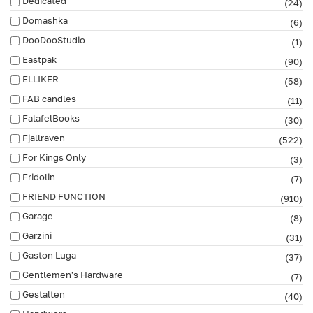
Dedicated
(24)
Domashka
(6)
DooDooStudio
(1)
Eastpak
(90)
ELLIKER
(58)
FAB сandles
(11)
FalafelBooks
(30)
Fjallraven
(522)
For Kings Only
(3)
Fridolin
(7)
FRIEND FUNCTION
(910)
Garage
(8)
Garzini
(31)
Gaston Luga
(37)
Gentlemen's Hardware
(7)
Gestalten
(40)