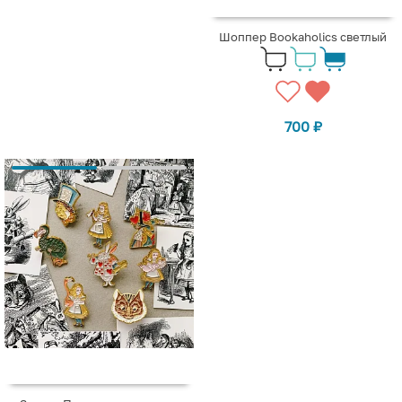
Шоппер Bookaholics светлый
700
₽