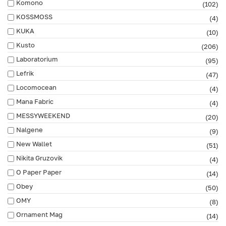
Komono
(102)
KOSSMOSS
(4)
KUKA
(10)
Kusto
(206)
Laboratorium
(95)
Lefrik
(47)
Locomocean
(4)
Mana Fabric
(4)
MESSYWEEKEND
(20)
Nalgene
(9)
New Wallet
(51)
Nikita Gruzovik
(4)
O Paper Paper
(14)
Obey
(50)
OMY
(8)
Ornament Mag
(14)