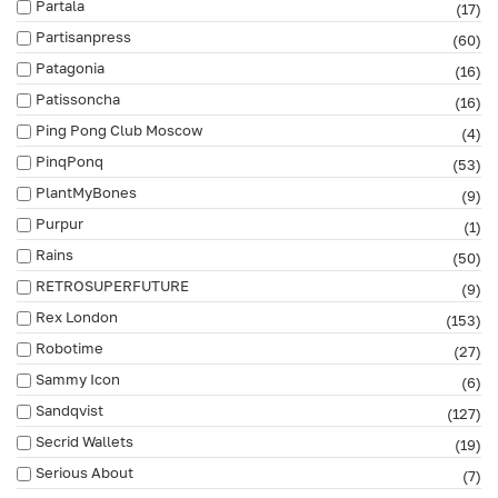
Partala
(17)
Partisanpress
(60)
Patagonia
(16)
Patissoncha
(16)
Ping Pong Club Moscow
(4)
PinqPonq
(53)
PlantMyBones
(9)
Purpur
(1)
Rains
(50)
RETROSUPERFUTURE
(9)
Rex London
(153)
Robotime
(27)
Sammy Icon
(6)
Sandqvist
(127)
Secrid Wallets
(19)
Serious About
(7)