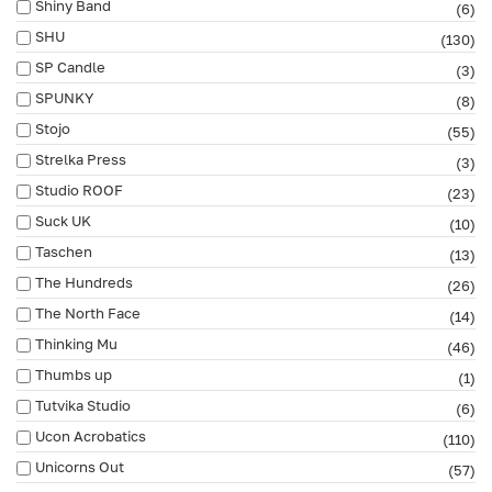
Shiny Band
(6)
SHU
(130)
SP Candle
(3)
SPUNKY
(8)
Stojo
(55)
Strelka Press
(3)
Studio ROOF
(23)
Suck UK
(10)
Taschen
(13)
The Hundreds
(26)
The North Face
(14)
Thinking Mu
(46)
Thumbs up
(1)
Tutvika Studio
(6)
Ucon Acrobatics
(110)
Unicorns Out
(57)