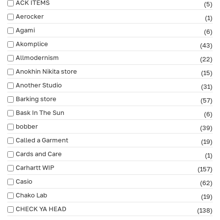
ACK ITEMS
(5)
Aerocker
(1)
Agami
(6)
Akomplice
(43)
Allmodernism
(22)
Anokhin Nikita store
(15)
Another Studio
(31)
Barking store
(57)
Bask In The Sun
(6)
bobber
(39)
Called a Garment
(19)
Cards and Care
(1)
Carhartt WIP
(157)
Casio
(62)
Chako Lab
(19)
CHECK YA HEAD
(138)