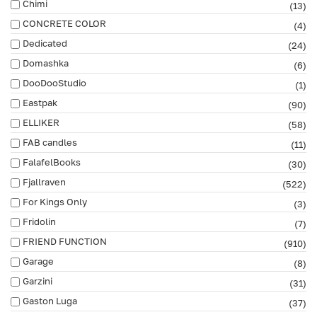
Chimi
(13)
CONCRETE COLOR
(4)
Dedicated
(24)
Domashka
(6)
DooDooStudio
(1)
Eastpak
(90)
ELLIKER
(58)
FAB сandles
(11)
FalafelBooks
(30)
Fjallraven
(522)
For Kings Only
(3)
Fridolin
(7)
FRIEND FUNCTION
(910)
Garage
(8)
Garzini
(31)
Gaston Luga
(37)