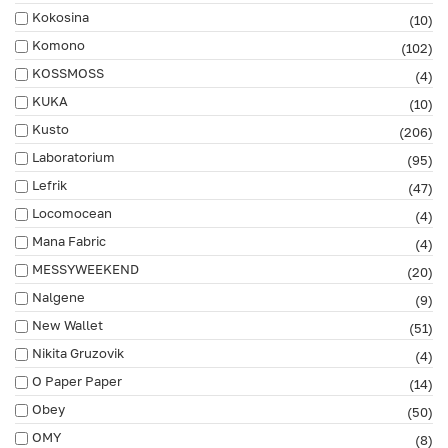
Kokosina
(10)
Komono
(102)
KOSSMOSS
(4)
KUKA
(10)
Kusto
(206)
Laboratorium
(95)
Lefrik
(47)
Locomocean
(4)
Mana Fabric
(4)
MESSYWEEKEND
(20)
Nalgene
(9)
New Wallet
(51)
Nikita Gruzovik
(4)
O Paper Paper
(14)
Obey
(50)
OMY
(8)