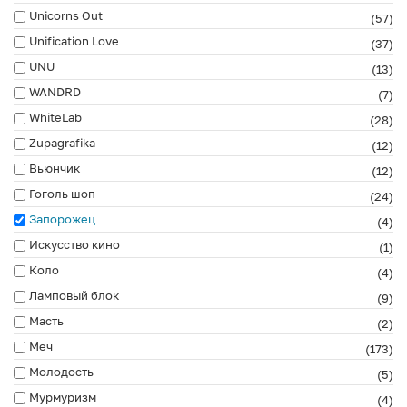
Unicorns Out
(57)
Unification Love
(37)
UNU
(13)
WANDRD
(7)
WhiteLab
(28)
Zupagrafika
(12)
Вьюнчик
(12)
Гоголь шоп
(24)
Запорожец
(4)
Искусство кино
(1)
Коло
(4)
Ламповый блок
(9)
Масть
(2)
Меч
(173)
Молодость
(5)
Мурмуризм
(4)