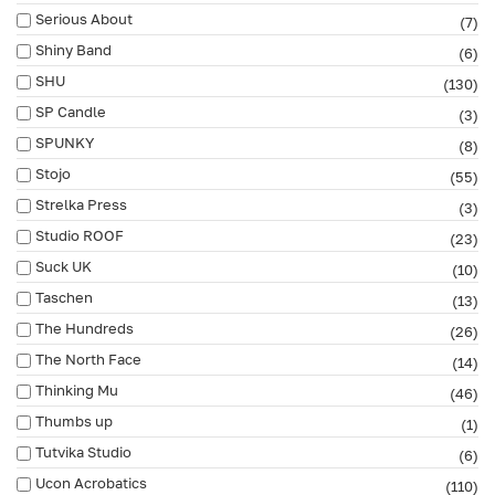
Serious About
(7)
Shiny Band
(6)
SHU
(130)
SP Candle
(3)
SPUNKY
(8)
Stojo
(55)
Strelka Press
(3)
Studio ROOF
(23)
Suck UK
(10)
Taschen
(13)
The Hundreds
(26)
The North Face
(14)
Thinking Mu
(46)
Thumbs up
(1)
Tutvika Studio
(6)
Ucon Acrobatics
(110)