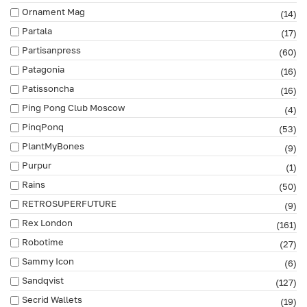
Ornament Mag
(14)
Partala
(17)
Partisanpress
(60)
Patagonia
(16)
Patissoncha
(16)
Ping Pong Club Moscow
(4)
PinqPonq
(53)
PlantMyBones
(9)
Purpur
(1)
Rains
(50)
RETROSUPERFUTURE
(9)
Rex London
(161)
Robotime
(27)
Sammy Icon
(6)
Sandqvist
(127)
Secrid Wallets
(19)