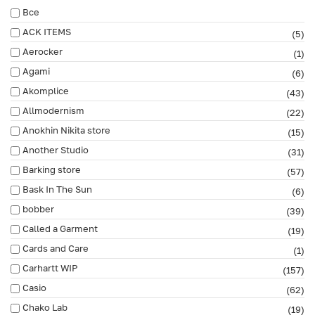
Все
ACK ITEMS
(5)
Aerocker
(1)
Agami
(6)
Akomplice
(43)
Allmodernism
(22)
Anokhin Nikita store
(15)
Another Studio
(31)
Barking store
(57)
Bask In The Sun
(6)
bobber
(39)
Called a Garment
(19)
Cards and Care
(1)
Carhartt WIP
(157)
Casio
(62)
Chako Lab
(19)