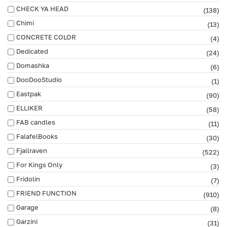
CHECK YA HEAD
(138)
Chimi
(13)
CONCRETE COLOR
(4)
Dedicated
(24)
Domashka
(6)
DooDooStudio
(1)
Eastpak
(90)
ELLIKER
(58)
FAB сandles
(11)
FalafelBooks
(30)
Fjallraven
(522)
For Kings Only
(3)
Fridolin
(7)
FRIEND FUNCTION
(910)
Garage
(8)
Garzini
(31)