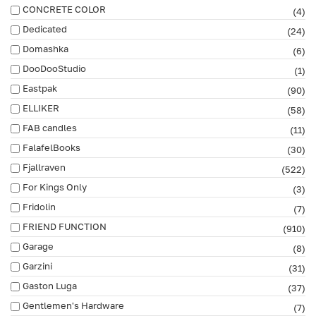
CONCRETE COLOR
(4)
Dedicated
(24)
Domashka
(6)
DooDooStudio
(1)
Eastpak
(90)
ELLIKER
(58)
FAB сandles
(11)
FalafelBooks
(30)
Fjallraven
(522)
For Kings Only
(3)
Fridolin
(7)
FRIEND FUNCTION
(910)
Garage
(8)
Garzini
(31)
Gaston Luga
(37)
Gentlemen's Hardware
(7)