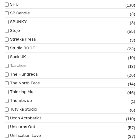
SHU
(130)
SP Candle
(3)
SPUNKY
(8)
Stojo
(55)
Strelka Press
(3)
Studio ROOF
(23)
Suck UK
(10)
Taschen
(13)
The Hundreds
(26)
The North Face
(14)
Thinking Mu
(46)
Thumbs up
(1)
Tutvika Studio
(6)
Ucon Acrobatics
(110)
Unicorns Out
(57)
Unification Love
(37)