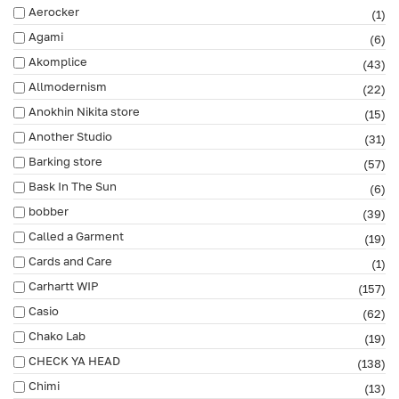
Aerocker
(1)
Agami
(6)
Akomplice
(43)
Allmodernism
(22)
Anokhin Nikita store
(15)
Another Studio
(31)
Barking store
(57)
Bask In The Sun
(6)
bobber
(39)
Called a Garment
(19)
Cards and Care
(1)
Carhartt WIP
(157)
Casio
(62)
Chako Lab
(19)
CHECK YA HEAD
(138)
Chimi
(13)