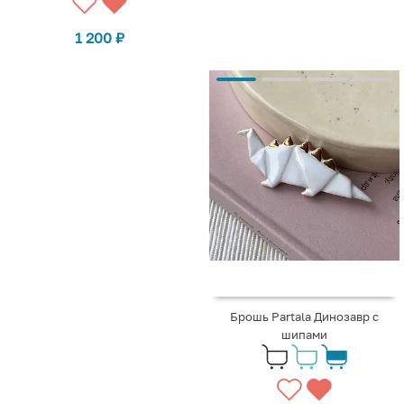
1 200
₽
Брошь Partala Динозавр с
шипами