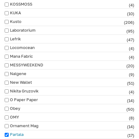
KOSSMOSS
(4)
KUKA
(10)
Kusto
(206)
Laboratorium
(95)
Lefrik
(47)
Locomocean
(4)
Mana Fabric
(4)
MESSYWEEKEND
(20)
Nalgene
(9)
New Wallet
(51)
Nikita Gruzovik
(4)
O Paper Paper
(14)
Obey
(50)
OMY
(8)
Ornament Mag
(14)
Partala
(17)