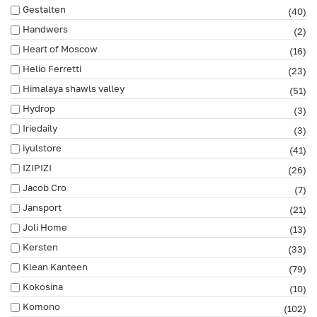
Gestalten
(40)
Handwers
(2)
Heart of Moscow
(16)
Helio Ferretti
(23)
Himalaya shawls valley
(51)
Hydrop
(3)
Iriedaily
(3)
iyulstore
(41)
IZIPIZI
(26)
Jacob Cro
(7)
Jansport
(21)
Joli Home
(13)
Kersten
(33)
Klean Kanteen
(79)
Kokosina
(10)
Komono
(102)