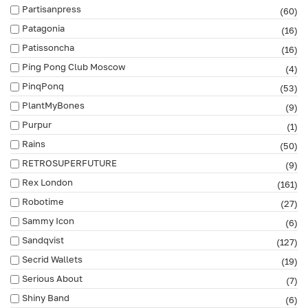
Partisanpress
(60)
Patagonia
(16)
Patissoncha
(16)
Ping Pong Club Moscow
(4)
PinqPonq
(53)
PlantMyBones
(9)
Purpur
(1)
Rains
(50)
RETROSUPERFUTURE
(9)
Rex London
(161)
Robotime
(27)
Sammy Icon
(6)
Sandqvist
(127)
Secrid Wallets
(19)
Serious About
(7)
Shiny Band
(6)