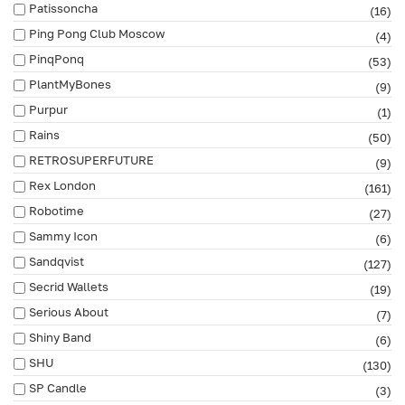
Patissoncha
(16)
Ping Pong Club Moscow
(4)
PinqPonq
(53)
PlantMyBones
(9)
Purpur
(1)
Rains
(50)
RETROSUPERFUTURE
(9)
Rex London
(161)
Robotime
(27)
Sammy Icon
(6)
Sandqvist
(127)
Secrid Wallets
(19)
Serious About
(7)
Shiny Band
(6)
SHU
(130)
SP Candle
(3)