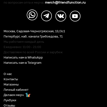
merch@friendfunction.ru
по вопросам опта и мерча:
Москва, Садовая-Черногрязская, 13/3c1
Петербург
,
наб. канала Грибоедова, 71
Мы работаем каждый день
Ежедневно: 11:00 - 21:00
Доставляем по всей России и зарубеж
Написать нам в WhatsApp
Написать нам в Telegram
О нас
Контакты
Магазины
Личный кабинет
Делаем мерч
Лукбуки
Отзывы