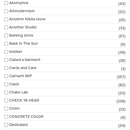
Akomplice
(43)
Allmodernism
(22)
Anokhin Nikita store
(15)
Another Studio
(31)
Barking store
(57)
Bask In The Sun
(6)
bobber
(39)
Called a Garment
(19)
Cards and Care
(1)
Carhartt WIP
(157)
Casio
(62)
Chako Lab
(23)
CHECK YA HEAD
(138)
Chimi
(13)
CONCRETE COLOR
(4)
Dedicated
(24)