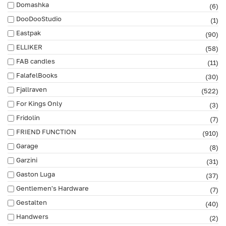
Domashka
(6)
DooDooStudio
(1)
Eastpak
(90)
ELLIKER
(58)
FAB сandles
(11)
FalafelBooks
(30)
Fjallraven
(522)
For Kings Only
(3)
Fridolin
(7)
FRIEND FUNCTION
(910)
Garage
(8)
Garzini
(31)
Gaston Luga
(37)
Gentlemen's Hardware
(7)
Gestalten
(40)
Handwers
(2)