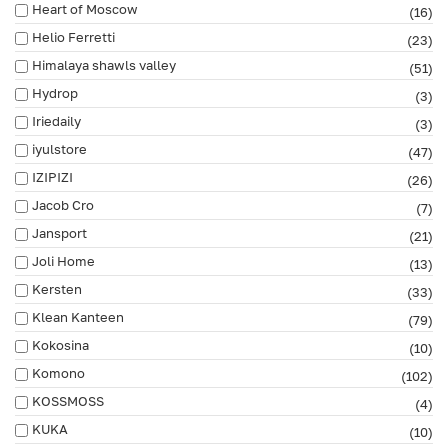
Heart of Moscow
(16)
Helio Ferretti
(23)
Himalaya shawls valley
(51)
Hydrop
(3)
Iriedaily
(3)
iyulstore
(47)
IZIPIZI
(26)
Jacob Cro
(7)
Jansport
(21)
Joli Home
(13)
Kersten
(33)
Klean Kanteen
(79)
Kokosina
(10)
Komono
(102)
KOSSMOSS
(4)
KUKA
(10)