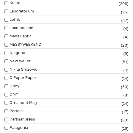
Kusto
(206)
Laboratorium
(95)
Lefrik
(47)
Locomocean
(4)
Mana Fabric
(4)
MESSYWEEKEND
(20)
Nalgene
(9)
New Wallet
(51)
Nikita Gruzovik
(4)
O Paper Paper
(14)
Obey
(50)
OMY
(8)
Ornament Mag
(14)
Partala
(17)
Partisanpress
(60)
Patagonia
(16)