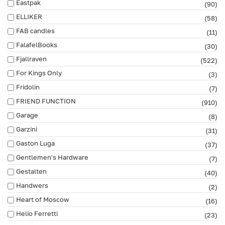
Eastpak
(90)
ELLIKER
(58)
FAB сandles
(11)
FalafelBooks
(30)
Fjallraven
(522)
For Kings Only
(3)
Fridolin
(7)
FRIEND FUNCTION
(910)
Garage
(8)
Garzini
(31)
Gaston Luga
(37)
Gentlemen's Hardware
(7)
Gestalten
(40)
Handwers
(2)
Heart of Moscow
(16)
Helio Ferretti
(23)