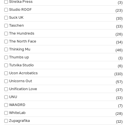
Strelka Press
(3)
Studio ROOF
(23)
Suck UK
(10)
Taschen
(13)
The Hundreds
(26)
The North Face
(14)
Thinking Mu
(46)
Thumbs up
(1)
Tutvika Studio
(6)
Ucon Acrobatics
(110)
Unicorns Out
(57)
Unification Love
(37)
UNU
(13)
WANDRD
(7)
WhiteLab
(28)
Zupagrafika
(12)