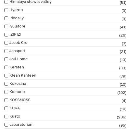
Himalaya shawls valley
(51)
Hydrop
(3)
Iriedaily
(3)
iyulstore
(41)
IZIPIZI
(26)
Jacob Cro
(7)
Jansport
(21)
Joli Home
(13)
Kersten
(33)
Klean Kanteen
(79)
Kokosina
(10)
Komono
(102)
KOSSMOSS
(4)
KUKA
(10)
Kusto
(206)
Laboratorium
(95)