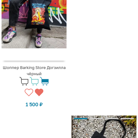
Шоппер Barking Store Догзилла
чёрный
1 500
₽