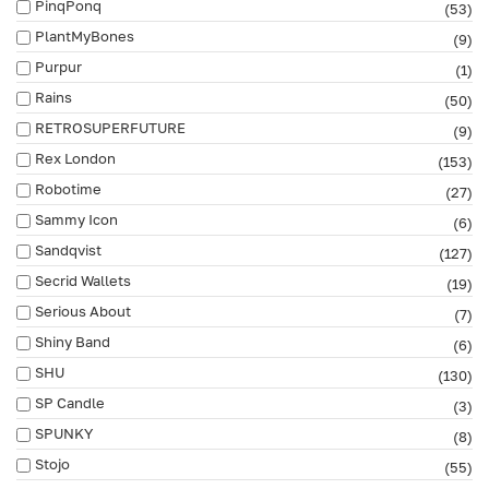
PinqPonq
(53)
PlantMyBones
(9)
Purpur
(1)
Rains
(50)
RETROSUPERFUTURE
(9)
Rex London
(153)
Robotime
(27)
Sammy Icon
(6)
Sandqvist
(127)
Secrid Wallets
(19)
Serious About
(7)
Shiny Band
(6)
SHU
(130)
SP Candle
(3)
SPUNKY
(8)
Stojo
(55)