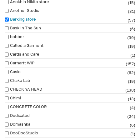
Anokhin Nikita store
(15)
Another Studio
(31)
Barking store
(57)
Bask In The Sun
(6)
bobber
(39)
Called a Garment
(19)
Cards and Care
(1)
Carhartt WIP
(157)
Casio
(62)
Chako Lab
(19)
CHECK YA HEAD
(138)
Chimi
(13)
CONCRETE COLOR
(4)
Dedicated
(24)
Domashka
(6)
DooDooStudio
(1)