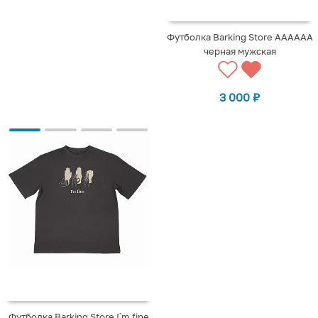
Футболка Barking Store АААААА
черная мужская
3 000
₽
Футболка Barking Store I`m fine