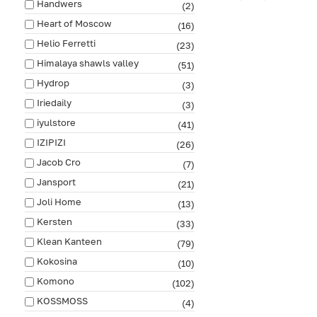
Handwers
(2)
Heart of Moscow
(16)
Helio Ferretti
(23)
Himalaya shawls valley
(51)
Hydrop
(3)
Iriedaily
(3)
iyulstore
(41)
IZIPIZI
(26)
Jacob Cro
(7)
Jansport
(21)
Joli Home
(13)
Kersten
(33)
Klean Kanteen
(79)
Kokosina
(10)
Komono
(102)
KOSSMOSS
(4)