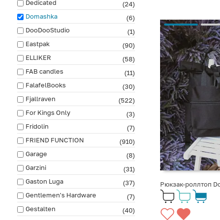
Dedicated
(24)
Domashka
(6)
DooDooStudio
(1)
Eastpak
(90)
ELLIKER
(58)
FAB сandles
(11)
FalafelBooks
(30)
Fjallraven
(522)
For Kings Only
(3)
Fridolin
(7)
FRIEND FUNCTION
(910)
Garage
(8)
Garzini
(31)
Gaston Luga
(37)
Рюкзак-роллтоп D
Gentlemen's Hardware
(7)
Gestalten
(40)