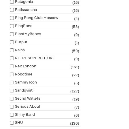
Patagonia
(16)
Patissoncha
(16)
Ping Pong Club Moscow
(4)
PinqPonq
(53)
PlantMyBones
(9)
Purpur
(1)
Rains
(50)
RETROSUPERFUTURE
(9)
Rex London
(161)
Robotime
(27)
Sammy Icon
(6)
Sandqvist
(127)
Secrid Wallets
(19)
Serious About
(7)
Shiny Band
(6)
SHU
(130)