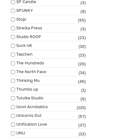
SP Candle
(3)
SPUNKY
(8)
Stojo
(55)
Strelka Press
(3)
Studio ROOF
(23)
Suck UK
(10)
Taschen
(13)
The Hundreds
(26)
The North Face
(14)
Thinking Mu
(46)
Thumbs up
(1)
Tutvika Studio
(6)
Ucon Acrobatics
(110)
Unicorns Out
(57)
Unification Love
(37)
UNU
(13)