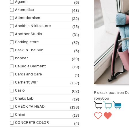
Agami
(6)
Akomplice
(43)
Allmodernism
(22)
Anokhin Nikita store
(15)
Another Studio
(31)
Barking store
(57)
Bask In The Sun
(6)
bobber
(39)
Called a Garment
(19)
Cards and Care
(1)
Carhartt WIP
(157)
Casio
(62)
Рюкзак-роллтоп D
Chako Lab
голубой
(19)
CHECK YA HEAD
(138)
Chimi
(13)
CONCRETE COLOR
(4)