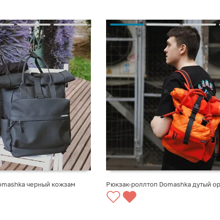
omashka черный кожзам
Рюкзак-роллтоп Domashka дутый о
СООБЩИТЬ О ПОСТУПЛЕНИИ