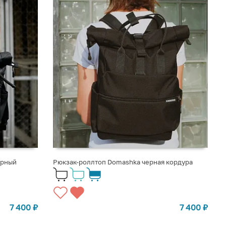
ерный
Рюкзак-роллтоп Domashka черная кордура
7 400
₽
7 400
₽