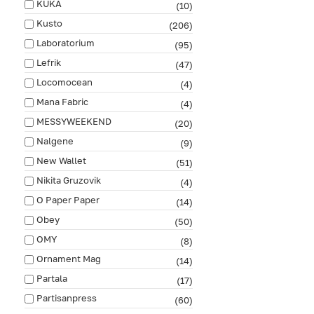
KUKA
(10)
Kusto
(206)
Laboratorium
(95)
Lefrik
(47)
Locomocean
(4)
Mana Fabric
(4)
MESSYWEEKEND
(20)
Nalgene
(9)
New Wallet
(51)
Nikita Gruzovik
(4)
O Paper Paper
(14)
Obey
(50)
OMY
(8)
Ornament Mag
(14)
Partala
(17)
Partisanpress
(60)