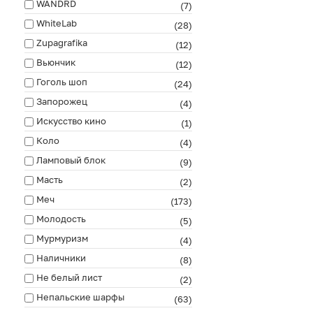
WANDRD
(7)
WhiteLab
(28)
Zupagrafika
(12)
Вьюнчик
(12)
Гоголь шоп
(24)
Запорожец
(4)
Искусство кино
(1)
Коло
(4)
Ламповый блок
(9)
Масть
(2)
Меч
(173)
Молодость
(5)
Мурмуризм
(4)
Наличники
(8)
Не белый лист
(2)
Непальские шарфы
(63)